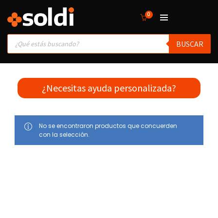
0
Products
BUSCAR
search
¿Necesitas ayuda personalizada?
No se encontraron productos que concuerden
con la selección.