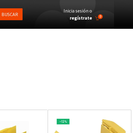
Inicia sesión o
BUSCAR
0
regístrate
-12%