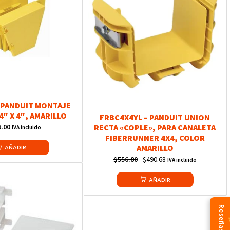
 PANDUIT MONTAJE
4″ X 4″, AMARILLO
FRBC4X4YL – PANDUIT UNION
6.00
RECTA «COPLE», PARA CANALETA
IVA incluido
FIBERRUNNER 4X4, COLOR
AMARILLO
AÑADIR
Original
Current
$
556.80
$
490.68
IVA incluido
price
price
AÑADIR
was:
is:
$556.80.
$490.68.
Reseñas