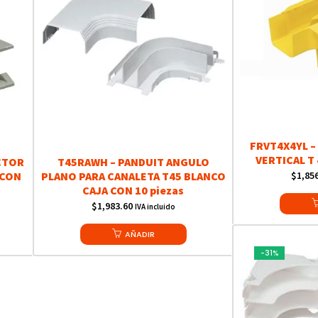
FRVT4X4YL –
VERTICAL T 
CTOR
T45RAWH – PANDUIT ANGULO
$
1,85
 CON
PLANO PARA CANALETA T45 BLANCO
CAJA CON 10 piezas
$
1,983.60
IVA incluido
AÑADIR
-31%