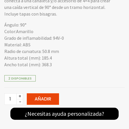
conecta a una canaleta y/o accesorio de 4×4 para crear
una caída vertical de 90° desde un tramo horizontal.
Incluye tapas con bisagras.
Ángulo: 90°
Color:Amarillo
Grado de inflamabilidad: 94V-0
Material: ABS
Radio de curvatura: 50.8 mm
Altura total (mm): 185.4
Ancho total (mm): 368.3
2 DISPONIBLES
FRVT4X4YL
AÑADIR
-
PANDUIT
¿Necesitas ayuda personalizada?
MONTAJE
VERTICAL