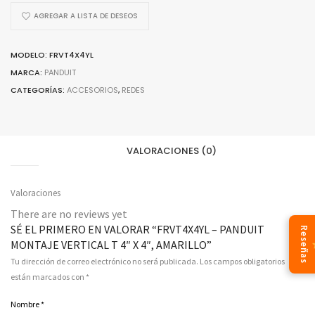
T
AGREGAR A LISTA DE DESEOS
4"
X
MODELO: FRVT4X4YL
4",
MARCA:
PANDUIT
AMARILLO
CATEGORÍAS:
ACCESORIOS
,
REDES
quantity
VALORACIONES (0)
Valoraciones
There are no reviews yet
SÉ EL PRIMERO EN VALORAR “FRVT4X4YL – PANDUIT
Reseñas
MONTAJE VERTICAL T 4″ X 4″, AMARILLO”
Tu dirección de correo electrónico no será publicada.
Los campos obligatorios
están marcados con
*
Nombre
*