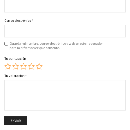
Correo electrónico
*
Guarda mi nombre, correo electrónico y web en este navegador
para la próxima vez que comente.
Tu puntuación
Tu valoración
*