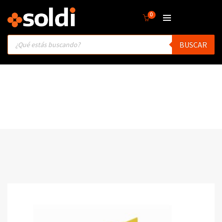
0
Products
BUSCAR
search