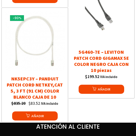
$2,424.40.
$2,050.88.
-90%
5G460-7E – LEVITON
PATCH CORD GIGAMAX 5E
COLOR NEGRO CAJA CON
10 piezas
$
199.52
IVA incluido
NK5EPC3Y – PANDUIT
PATCH CORD NETKEY,CAT
AÑADIR
5, 3 FT (91 CM) COLOR
BLANCO CAJA DE 10
Original
Current
$
835.20
$
83.52
IVA incluido
price
price
was:
AÑADIR
is:
$835.20.
$83.52.
ATENCIÓN AL CLIENTE