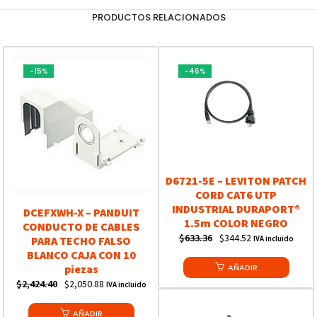
PRODUCTOS RELACIONADOS
-15%
-46%
D6721-5E – LEVITON PATCH
CORD CAT6 UTP
INDUSTRIAL DURAPORT®
DCEFXWH-X – PANDUIT
1.5m COLOR NEGRO
CONDUCTO DE CABLES
Original
Current
$
633.36
$
344.52
IVA incluido
PARA TECHO FALSO
price
price
BLANCO CAJA CON 10
was:
AÑADIR
is:
piezas
Original
Current
$633.36.
$344.52.
$
2,424.40
$
2,050.88
IVA incluido
price
price
was:
AÑADIR
is: