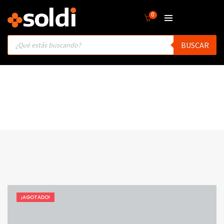
0
Products
BUSCAR
search
¡AGOTADO!