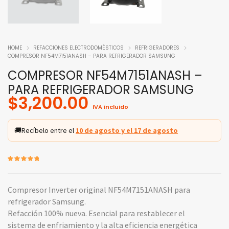
HOME
REFACCIONES ELECTRODOMÉSTICOS
REFRIGERADORES
COMPRESOR NF54M7151ANASH – PARA REFRIGERADOR SAMSUNG
COMPRESOR NF54M7151ANASH –
PARA REFRIGERADOR SAMSUNG
$
3,200.00
IVA incluido
🚚
Recíbelo entre el
10 de agosto y el 17 de agosto
Valorado
3
5.00
sobre
5 basado
en
puntuacione
Compresor Inverter original NF54M7151ANASH para
s de
clientes
refrigerador Samsung.
Refacción 100% nueva. Esencial para restablecer el
sistema de enfriamiento y la alta eficiencia energética