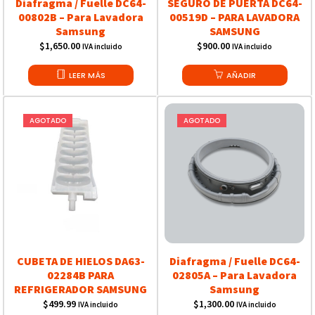
Diafragma / Fuelle DC64-
SEGURO DE PUERTA DC64-
00802B – Para Lavadora
00519D – PARA LAVADORA
Samsung
SAMSUNG
$
1,650.00
$
900.00
IVA incluido
IVA incluido
LEER MÁS
AÑADIR
AGOTADO
AGOTADO
CUBETA DE HIELOS DA63-
Diafragma / Fuelle DC64-
02284B PARA
02805A – Para Lavadora
REFRIGERADOR SAMSUNG
Samsung
$
499.99
$
1,300.00
IVA incluido
IVA incluido