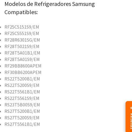
Modelos de Refrigeradores Samsung
Compatibles:
RF25C5151S9/EM
RF25C5551S9/EM
RF28R6301SG/EM
RF28T5021S9/EM
RF28T5A01B1/EM
RF28T5A01S9/EM
RF29BB8600APEM
RF30BB6200APEM
RS22T5200B1/EM
RS22T5200S9/EM
RS22T5561B1/EM
RS22T5561S9/EM
RS23T5B00S9/EM
⭐ Re
RS27T5200B1/EM
RS27T5200S9/EM
RS27T5561B1/EM