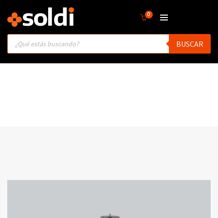
0
Products
BUSCAR
search