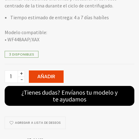
centrado de la tina durante el ciclo de centrifugado.
Tiempo estimado de entrega: 4 a 7 días habíles
Modelo compatible:
• WF448AAP/XAX
3 DISPONIBLES
Cruceta
AÑADIR
DC97-
14421A
¿Tienes dudas? Envíanos tu modelo y
-
te ayudamos
Para
Lavadora
Samsung
AGREGAR A LISTA DE DESEOS
quantity