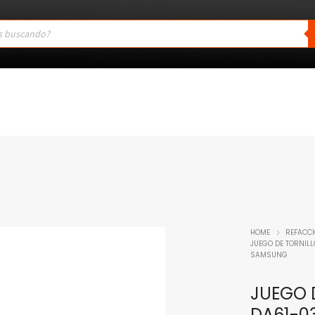
HOME
REFACC
JUEGO DE TORNILL
SAMSUNG
JUEGO D
DA61-0