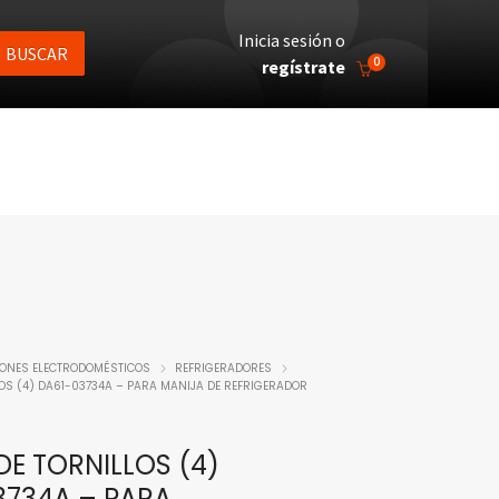
Inicia sesión o
BUSCAR
0
regístrate
IONES ELECTRODOMÉSTICOS
REFRIGERADORES
OS (4) DA61-03734A – PARA MANIJA DE REFRIGERADOR
E TORNILLOS (4)
3734A – PARA