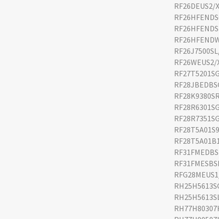
RF26DEUS2/
RF26HFENDS
RF26HFENDS
RF26HFEND
RF26J7500SL
RF26WEUS2/
RF27T5201S
RF28JBEDBS
RF28K9380S
RF28R6301S
RF28R7351S
RF28T5A01S
RF28T5A01B
RF31FMEDBS
RF31FMESBS
RFG28MEUS1
RH25H5613S
RH25H5613S
RH77H80307