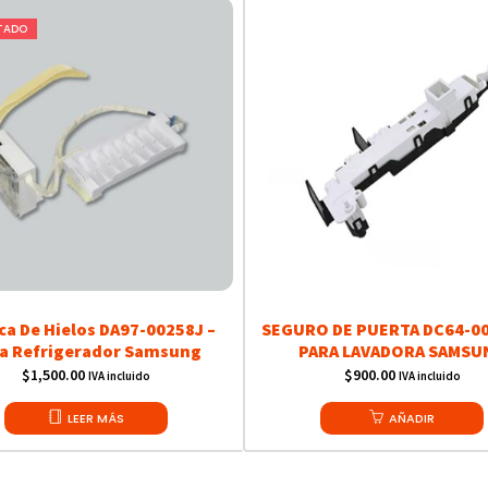
TADO
ca De Hielos DA97-00258J –
SEGURO DE PUERTA DC64-00
a Refrigerador Samsung
PARA LAVADORA SAMSU
$
1,500.00
$
900.00
IVA incluido
IVA incluido
LEER MÁS
AÑADIR