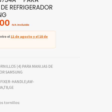
 DE REFRIGERADOR
NG
.00
IVA incluido
ntre el
11 de agosto y el 18 de
RNILLOS (4) PARA MANIJAS DE
OR SAMSUNG
 FIXER-HANDLE;AW-
A,T8,GE
os tornillos: