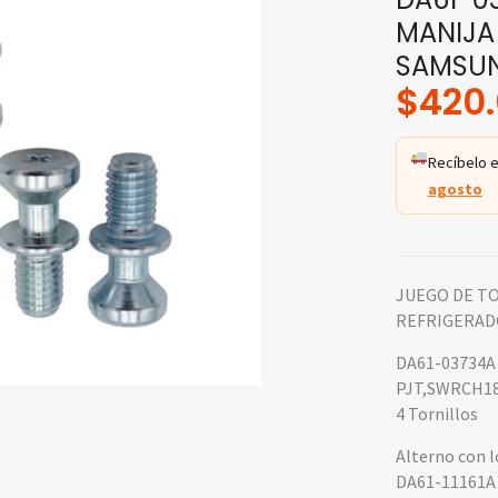
MANIJA
SAMSU
$
420
Recíbelo e
agosto
JUEGO DE TO
REFRIGERAD
DA61-03734A
PJT,SWRCH18
4 Tornillos
Alterno con l
DA61-11161A