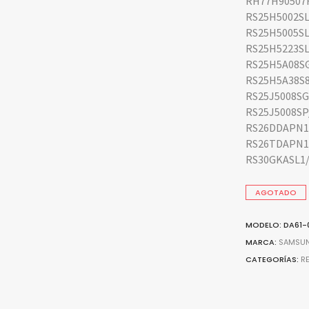
RH77H90507
RS25H5002S
RS25H5005S
RS25H5223S
RS25H5A08S
RS25H5A38S
RS25J5008S
RS25J5008S
RS26DDAPN1
RS26TDAPN1
RS30GKASL1
AGOTADO
MODELO: DA61-
MARCA:
SAMSU
CATEGORÍAS:
R