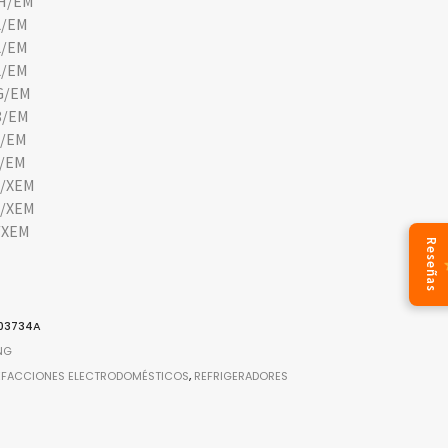
H/EM
L/EM
L/EM
L/EM
G/EM
8/EM
G/EM
P/EM
/XEM
/XEM
/XEM
Reseñas
03734A
NG
EFACCIONES ELECTRODOMÉSTICOS
,
REFRIGERADORES