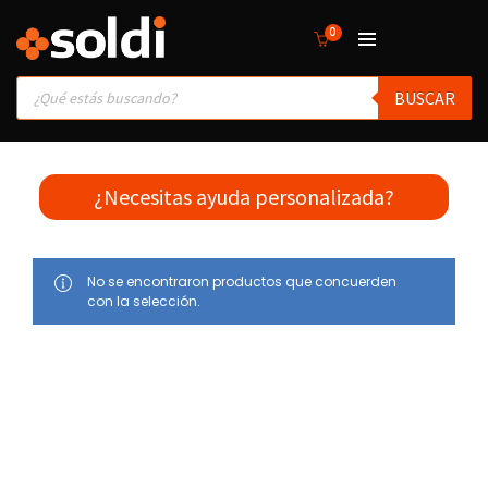
0
Products
BUSCAR
search
¿Necesitas ayuda personalizada?
No se encontraron productos que concuerden
con la selección.