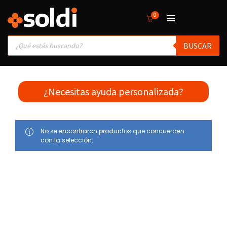
0
Products
BUSCAR
search
¿Necesitas ayuda personalizada?
No se encontraron productos que concuerden
con la selección.