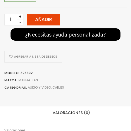
328302
AÑADIR
-
MANHATTAN
¿Necesitas ayuda personalizada?
CABLE
VGA
SPLITTER
AGREGAR A LISTA DE DESEOS
COLOR
BLANCO
MODELO: 328302
quantity
MARCA:
MANHATTAN
CATEGORÍAS:
AUDIO Y VIDEO
,
CABLES
VALORACIONES (0)
Valoraciones