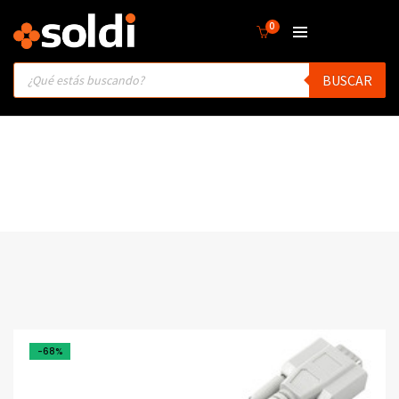
0
Products
BUSCAR
search
-68%