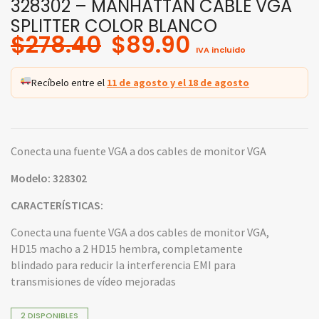
328302 – MANHATTAN CABLE VGA
SPLITTER COLOR BLANCO
Original
Current
$
278.40
$
89.90
IVA incluido
price
price
was:
is:
Recíbelo entre el
11 de agosto y el 18 de agosto
$278.40.
$89.90.
Conecta una fuente VGA a dos cables de monitor VGA
Modelo: 328302
CARACTERÍSTICAS:
Conecta una fuente VGA a dos cables de monitor VGA,
HD15 macho a 2 HD15 hembra, completamente
blindado para reducir la interferencia EMI para
transmisiones de vídeo mejoradas
2 DISPONIBLES