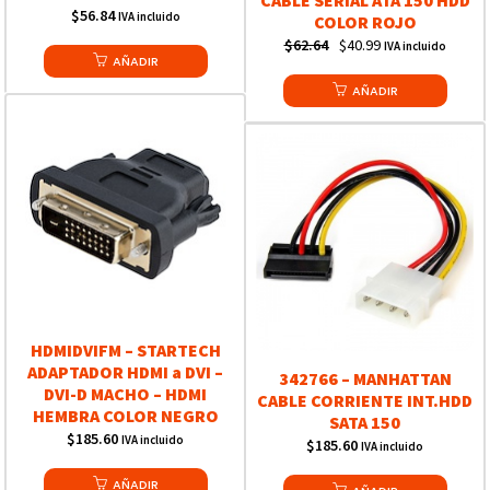
$
56.84
IVA incluido
COLOR ROJO
Original
Current
$
62.64
$
40.99
IVA incluido
AÑADIR
price
price
was:
AÑADIR
is:
$62.64.
$40.99.
HDMIDVIFM – STARTECH
ADAPTADOR HDMI a DVI –
342766 – MANHATTAN
DVI-D MACHO – HDMI
CABLE CORRIENTE INT.HDD
HEMBRA COLOR NEGRO
SATA 150
$
185.60
IVA incluido
$
185.60
IVA incluido
AÑADIR