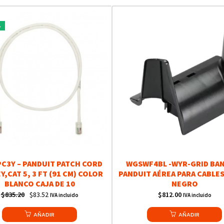
%
C3Y – PANDUIT PATCH CORD
WGSWF4BL -WYR-GRID BA
,CAT 5, 3 FT (91 CM) COLOR
PANDUIT AÉREA PARA CABLE
BLANCO CAJA DE 10
NEGRO
Original
Current
$
835.20
$
83.52
$
812.00
IVA incluido
IVA incluido
price
price
AÑADIR
AÑADIR
was:
is: