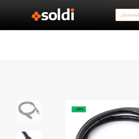
Products
search
-29%