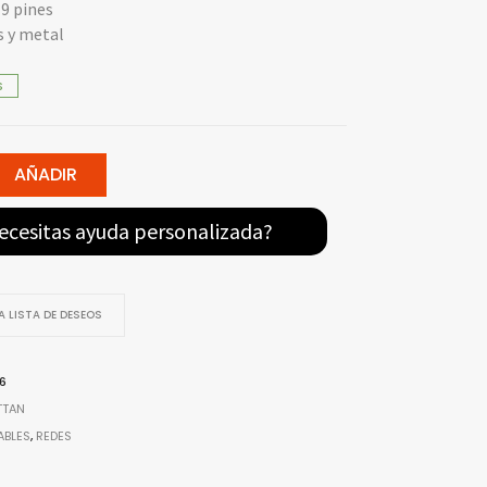
 9 pines
s y metal
S
AÑADIR
N
ecesitas ayuda personalizada?
 LISTA DE DESEOS
6
TTAN
ABLES
,
REDES