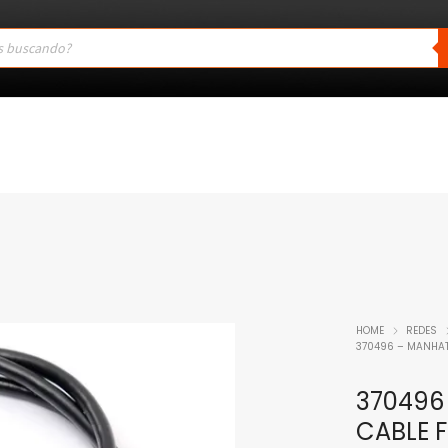
HOME
REDES
370496 – MANHAT
370496
CABLE F