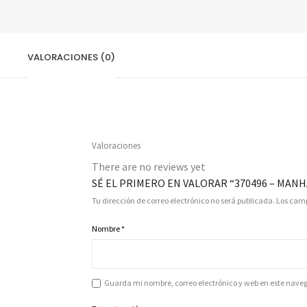
VALORACIONES (0)
Valoraciones
There are no reviews yet
SÉ EL PRIMERO EN VALORAR “370496 – MAN
Tu dirección de correo electrónico no será publicada.
Los camp
Nombre
*
Guarda mi nombre, correo electrónico y web en este nave