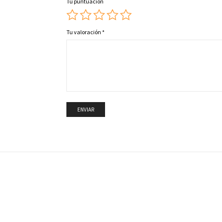
Tu puntuación
Tu valoración
*