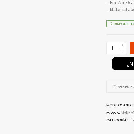
– FireWire 6 a
– Material ab
2 DISPONIBLE
370496
-
MANHATTA
¿N
CABLE
FIREWIRE
1.8m
AGREGAR A
COLOR
NEGRO
quantity
MODELO: 37049
MARCA:
MANHA
CATEGORÍAS:
C