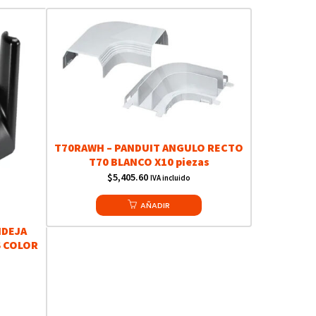
T70RAWH – PANDUIT ANGULO RECTO
T70 BLANCO X10 piezas
$
5,405.60
IVA incluido
AÑADIR
NDEJA
S COLOR