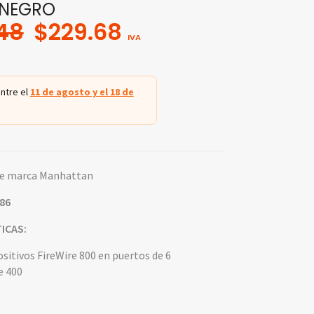
 NEGRO
Original
Current
48
$
229.68
IVA
price
price
was:
is:
$322.48.
$229.68.
ntre el
11 de agosto y el 18 de
re marca Manhattan
86
ICAS:
sitivos FireWire 800 en puertos de 6
e 400
o