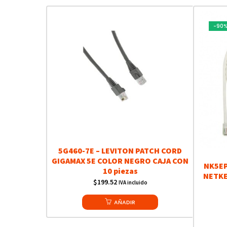
-90
5G460-7E – LEVITON PATCH CORD
GIGAMAX 5E COLOR NEGRO CAJA CON
NK5EP
10 piezas
NETKEY
$
199.52
IVA incluido
AÑADIR