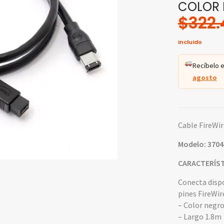
COLOR
$
322.
incluido
Recíbelo e
agosto
Cable FireWi
Modelo: 3704
CARACTERÍST
Conecta dispo
pines FireWir
– Color negr
– Largo 1.8m