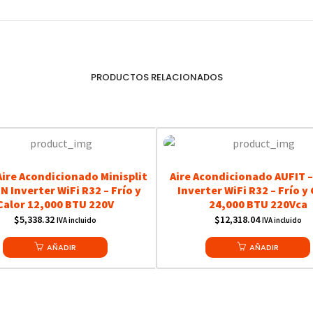
PRODUCTOS RELACIONADOS
Aire Acondicionado Minisplit
Aire Acondicionado AUFIT 
N Inverter WiFi R32 – Frío y
Inverter WiFi R32 – Frío y
Calor 12,000 BTU 220V
24,000 BTU 220Vca
$
5,338.32
$
12,318.04
IVA incluido
IVA incluido
AÑADIR
AÑADIR