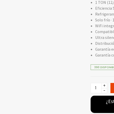
1 TON (12
Eficiencia
Refrigeran
Solo frío ·
WiFi integ
Compatibl
Ultra silen
Distribució
Garantía e
Garantía c
390 DISPONIB
AUFIT
Aire
Acondicio
¿Es
Minisplit
-