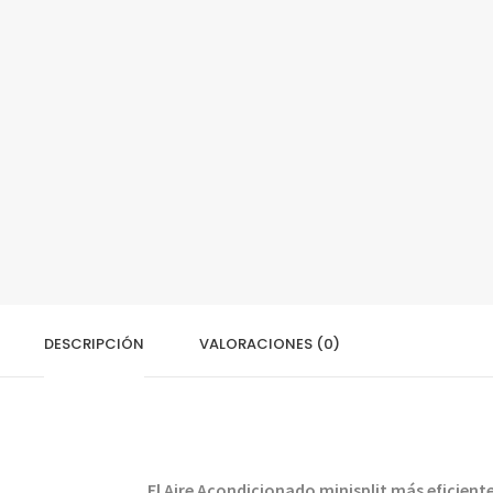
DESCRIPCIÓN
VALORACIONES (0)
El Aire Acondicionado minisplit más eficient