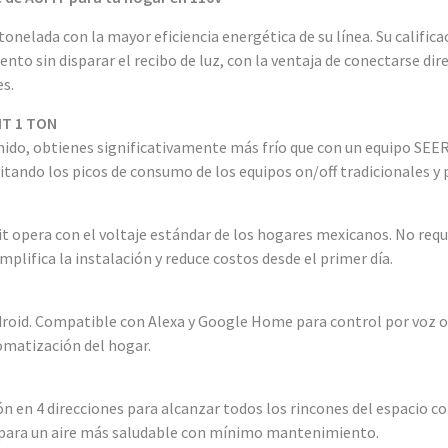
tonelada con la mayor eficiencia energética de su línea. Su calific
to sin disparar el recibo de luz, con la ventaja de conectarse di
es.
FIT 1 TON
do, obtienes significativamente más frío que con un equipo SEER 1
tando los picos de consumo de los equipos on/off tradicionales y p
it opera con el voltaje estándar de los hogares mexicanos. No requi
mplifica la instalación y reduce costos desde el primer día.
droid. Compatible con Alexa y Google Home para control por voz o 
omatización del hogar.
ción en 4 direcciones para alcanzar todos los rincones del espaci
a para un aire más saludable con mínimo mantenimiento.