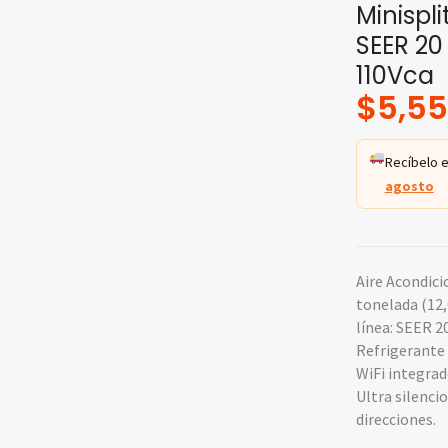
Minispli
SEER 20 
110Vca
$
5,55
Recíbelo e
agosto
Aire Acondici
tonelada (12,
línea: SEER 20
Refrigerante 
WiFi integra
Ultra silencio
direcciones.