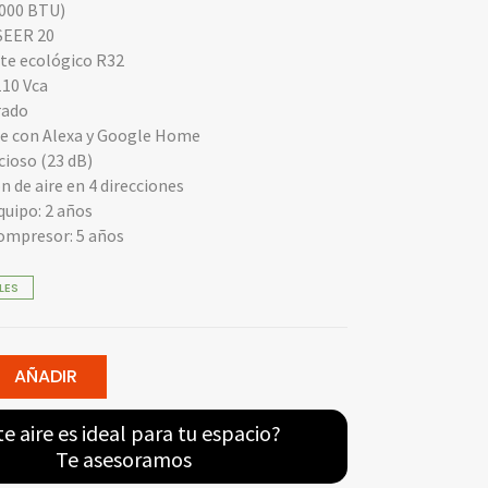
,000 BTU)
 SEER 20
te ecológico R32
 110 Vca
rado
e con Alexa y Google Home
cioso (23 dB)
n de aire en 4 direcciones
quipo: 2 años
ompresor: 5 años
LES
AÑADIR
nado
te aire es ideal para tu espacio?
Te asesoramos