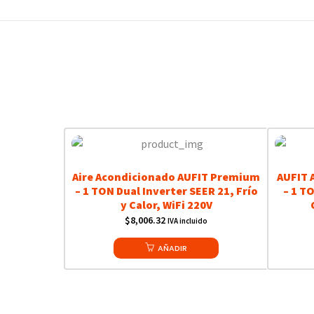
Aire Acondicionado AUFIT Premium
AUFIT 
– 1 TON Dual Inverter SEER 21, Frío
– 1 TO
y Calor, WiFi 220V
$
8,006.32
IVA incluido
AÑADIR