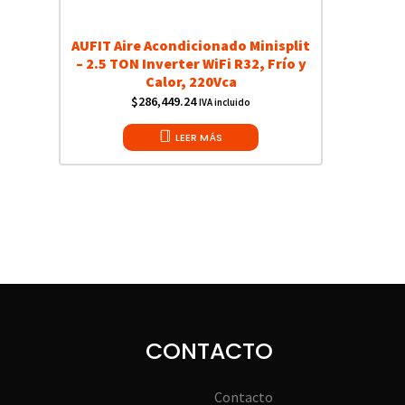
AUFIT Aire Acondicionado Minisplit
– 2.5 TON Inverter WiFi R32, Frío y
Calor, 220Vca
$
286,449.24
IVA incluido
LEER MÁS
CONTACTO
Contacto