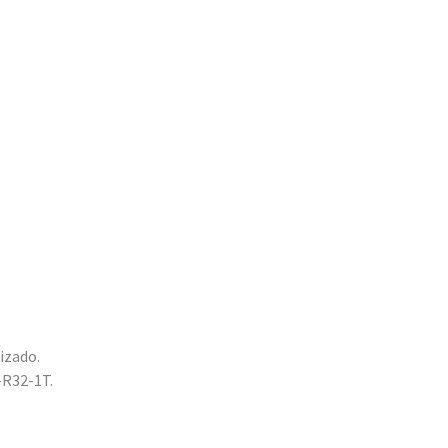
rizado.
V-R32-1T.