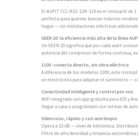
El AUFIT CCI-R32-12K-110 es el minisplit de 1 
perfecta para quienes buscan máximo rendimien
hogar — sin instalaciones eléctricas adicional
SEER 20: la eficiencia más alta de la línea AU
Un SEER 20 significa que por cada watt consumi
potencia del compresor de forma continua, evi
110V: conecta directo, sin obra eléctrica
A diferencia de los modelos 220V, este minispl
un electricista para adaptar el suministro — si
Conectividad inteligente y control por voz
WiFi integrado con app gratuita para iOS y An
llegar a casa o prográmalo con rutinas de aut
Silencioso, rápido y con aire limpio
Opera a 23 dB — nivel de biblioteca. Distribu
Filtro de alta densidad y limpieza automátic