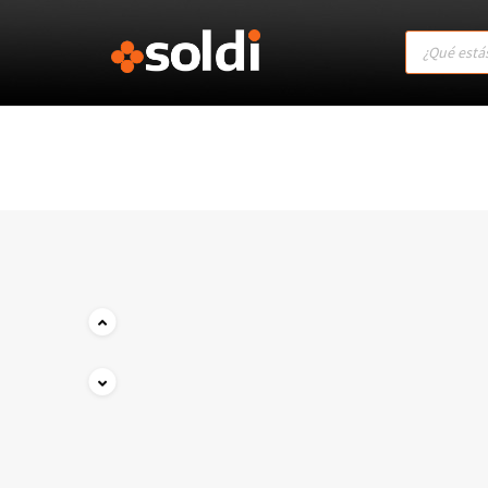
Products
search