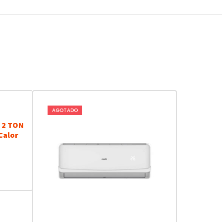
AGOTADO
– 2 TON
 Calor