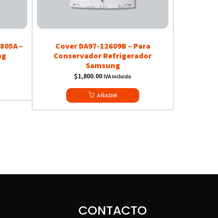
805A –
Cover DA97-12609B – Para
ng
Conservador Refrigerador
Samsung
$
1,800.00
IVA incluido
AÑADIR
CONTACTO