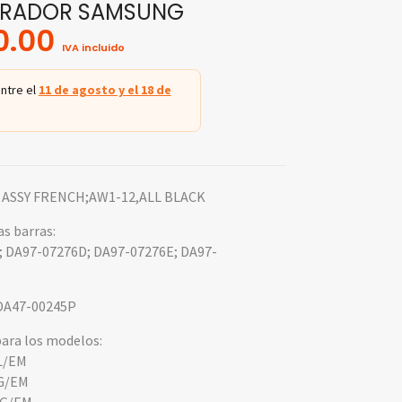
ERADOR SAMSUNG
0.00
IVA incluido
ntre el
11 de agosto y el 18 de
 ASSY FRENCH;AW1-12,ALL BLACK
as barras:
 DA97-07276D; DA97-07276E; DA97-
DA47-00245P
ara los modelos:
L/EM
G/EM