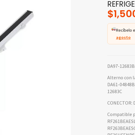
REFRIG
$
1,50
Recíbelo e
agosto
DA97-12683B
Alterno con l
DA61-04848B;
12683C
CONECTOR: 
Compatible p
RF261BEAES
RF263BEAES