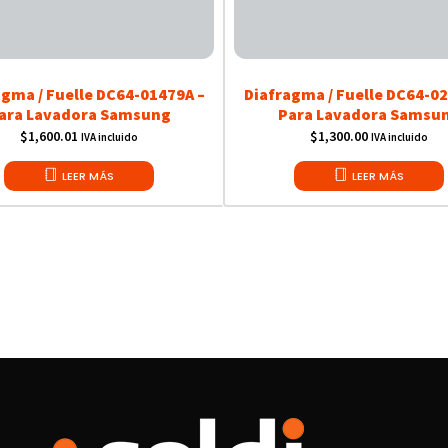
agma / Fuelle DC64-01479A –
Diafragma / Fuelle DC64-02
ara Lavadora Samsung
Para Lavadora Samsu
$
1,600.01
$
1,300.00
IVA incluido
IVA incluido
LEER MÁS
LEER MÁS