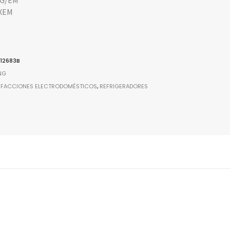
G/EM
XEM
12683B
NG
EFACCIONES ELECTRODOMÉSTICOS
,
REFRIGERADORES