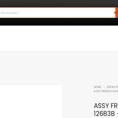
HOME
REFACC
ASSY FRENCH DA9
ASSY F
12683B 