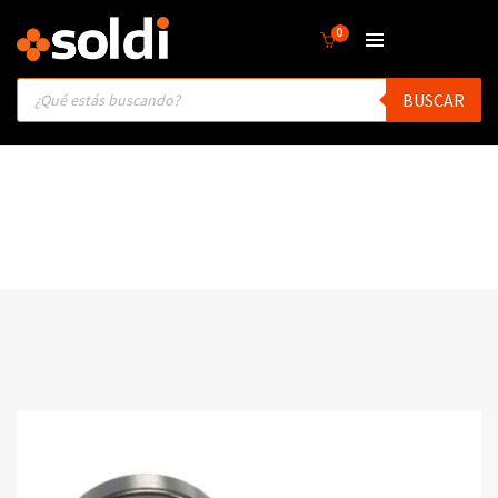
0
Products
BUSCAR
search