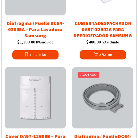
Diafragma / Fuelle DC64-
CUBIERTA DESPACHADOR
02805A – Para Lavadora
DA97-12942A PARA
Samsung
REFRIGERADOR SAMSUNG
$
1,300.00
$
480.00
IVA incluido
IVA incluido
LEER MÁS
AÑADIR
AGOTADO
Cover DA97-12609B – Para
Diafragma / Fuelle DC64-