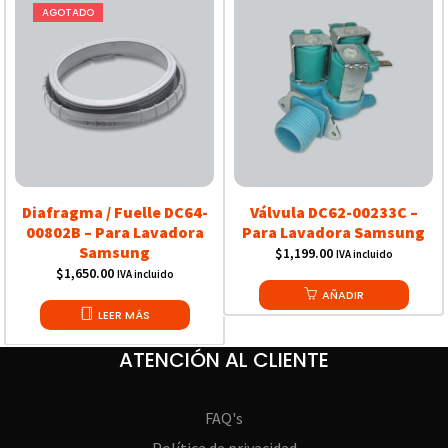
AGOTADO
Diafragma / Fuelle DC64-
Válvula DC62-00233C –
00802B – Para Lavadora
Para Lavadora Samsung
Samsung
$
1,199.00
IVA incluido
$
1,650.00
IVA incluido
AÑADIR
LEER MÁS
ATENCIÓN AL CLIENTE
FAQ's