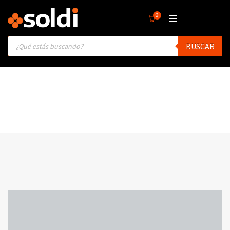
0
Products
BUSCAR
search