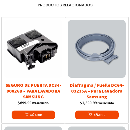
PRODUCTOS RELACIONADOS
SEGURO DE PUERTA DC34-
Diafragma / Fuelle DC64-
00026B – PARA LAVADORA
03235A – Para Lavadora
SAMSUNG
Samsung
$
699.99
$
1,399.99
IVA incluido
IVA incluido
AÑADIR
AÑADIR