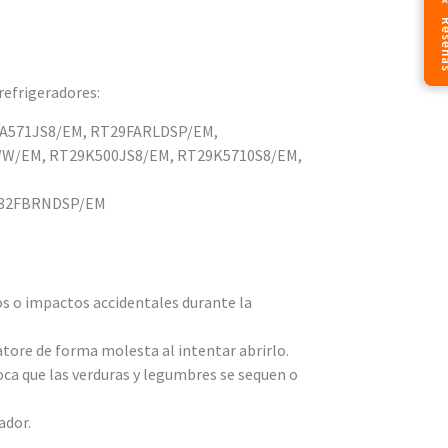
⭐ Res
refrigeradores:
A571JS8/EM, RT29FARLDSP/EM,
W/EM, RT29K500JS8/EM, RT29K5710S8/EM,
T32FBRNDSP/EM
os o impactos accidentales durante la
atore de forma molesta al intentar abrirlo.
oca que las verduras y legumbres se sequen o
ador.