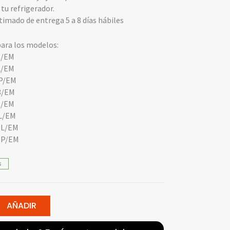
 tu refrigerador.
imado de entrega 5 a 8 días hábiles
ara los modelos:
8/EM
L/EM
P/EM
8/EM
8/EM
L/EM
L/EM
P/EM
S
AÑADIR