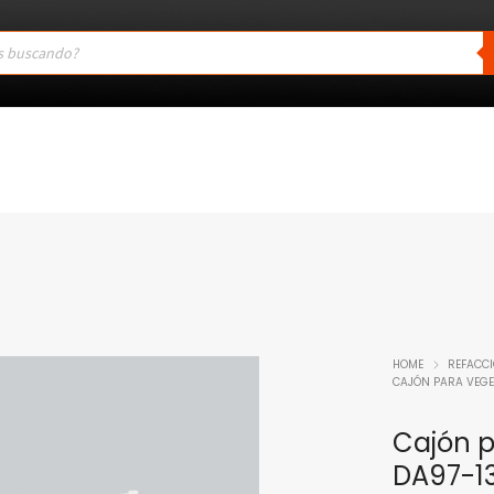
HOME
REFACC
CAJÓN PARA VEGE
Cajón p
DA97-1