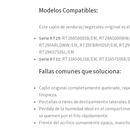
Modelos Compatibles:
Este cajón de verduras/vegetales original es 
Serie RT29:
RT29A5000S8/EM, RT29A5000WW/E
RT29FARLDWW/EM, RT29FBRHDSP/EM, RT29F
RT29K5710SL/EM
Serie RT32:
RT32A500JS8/EM, RT32A5710S8/
Fallas comunes que soluciona:
Cajón original completamente quebrado, rajado
limpieza.
Pestañas o rieles de deslizamiento laterales d
Pérdida de la humedad ideal en el compartiment
se quemen por el frío rápidamente.
Frente del acrílico sumamente opaco, manchado 