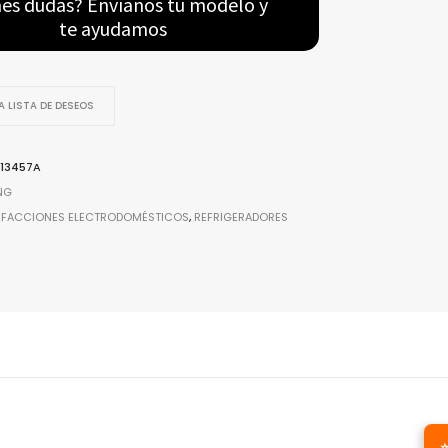
nes dudas? Envíanos tu modelo y
te ayudamos
 LISTA DE DESEOS
or
13457A
NG
EFACCIONES ELECTRODOMÉSTICOS
,
REFRIGERADORES