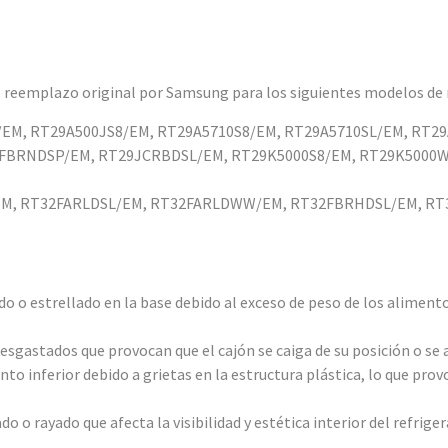
el reemplazo original por Samsung para los siguientes modelos de 
M, RT29A500JS8/EM, RT29A5710S8/EM, RT29A5710SL/EM, RT29
BRNDSP/EM, RT29JCRBDSL/EM, RT29K5000S8/EM, RT29K5000W
EM, RT32FARLDSL/EM, RT32FARLDWW/EM, RT32FBRHDSL/EM, R
 o estrellado en la base debido al exceso de peso de los aliment
esgastados que provocan que el cajón se caiga de su posición o se 
o inferior debido a grietas en la estructura plástica, lo que prov
o rayado que afecta la visibilidad y estética interior del refriger