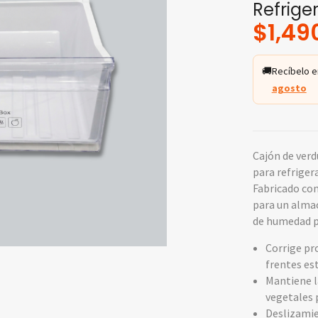
Refrig
$
1,49
🚚
Recíbelo e
agosto
Cajón de ver
para refrige
Fabricado con
para un alma
de humedad p
Corrige pr
frentes es
Mantiene la
vegetales
Deslizamie