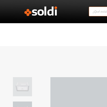
Products
search