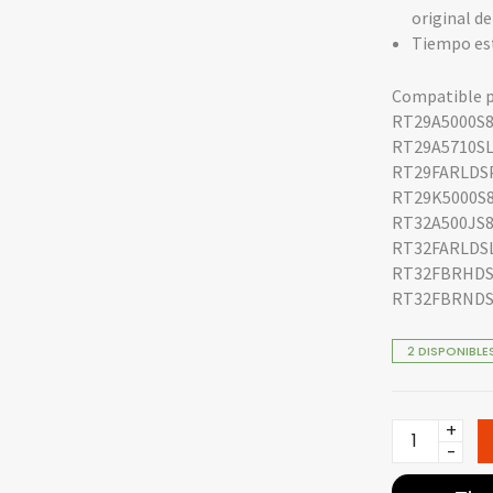
original de
Tiempo est
Compatible p
RT29A5000S
RT29A5710S
RT29FARLDS
RT29K5000S
RT32A500JS
RT32FARLDS
RT32FBRHDS
RT32FBRNDS
2 DISPONIBLE
Cajón
para
Vegetales