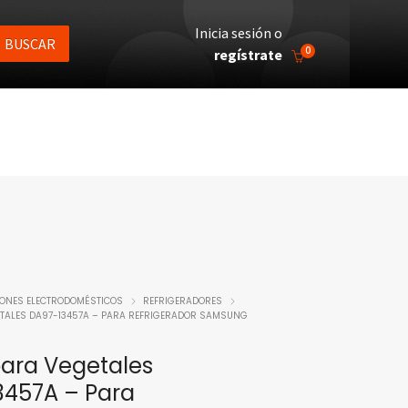
Inicia sesión o
BUSCAR
0
regístrate
IONES ELECTRODOMÉSTICOS
REFRIGERADORES
TALES DA97-13457A – PARA REFRIGERADOR SAMSUNG
ara Vegetales
3457A – Para