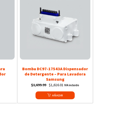
ara
Bomba DC97-17543A Dispensador
dor
de Detergente – Para Lavadora
Samsung
Original
Current
$
1,699.99
$
1,616.01
IVA incluido
price
price
AÑADIR
was:
is:
$1,699.99.
$1,616.01.