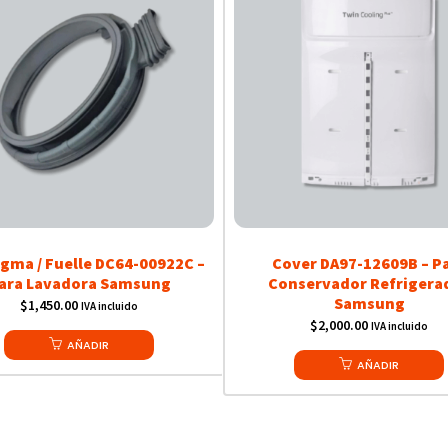
agma / Fuelle DC64-00922C –
Cover DA97-12609B – P
ara Lavadora Samsung
Conservador Refrigera
Samsung
$
1,450.00
IVA incluido
$
2,000.00
IVA incluido
AÑADIR
AÑADIR