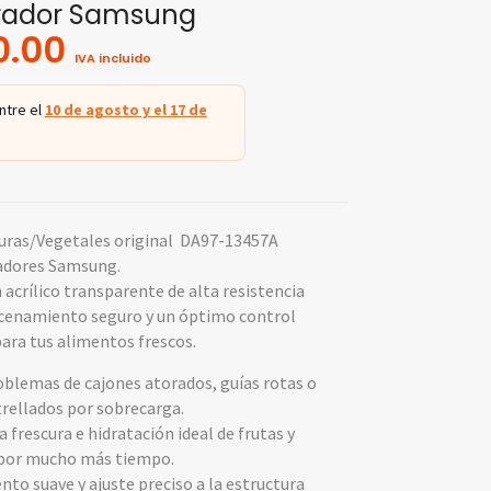
erador Samsung
0.00
IVA incluido
ntre el
10 de agosto y el 17 de
duras/Vegetales original DA97-13457A
radores Samsung.
 acrílico transparente de alta resistencia
cenamiento seguro y un óptimo control
ara tus alimentos frescos.
oblemas de cajones atorados, guías rotas o
trellados por sobrecarga.
 frescura e hidratación ideal de frutas y
 por mucho más tiempo.
nto suave y ajuste preciso a la estructura