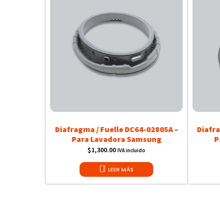
Diafragma / Fuelle DC64-02805A –
Diafr
Para Lavadora Samsung
P
$
1,300.00
IVA incluido
LEER MÁS