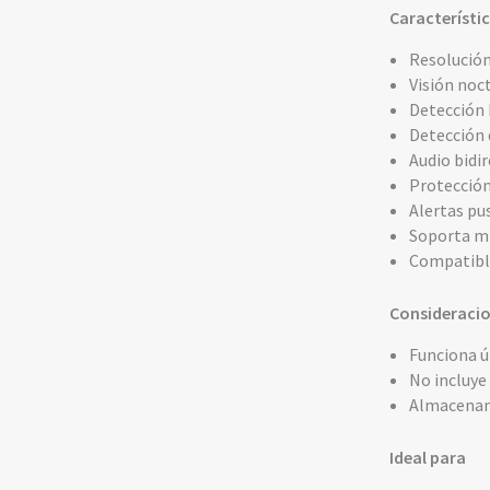
Característi
Resolución
Visión noc
Detección 
Detección 
Audio bidi
Protección
Alertas pu
Soporta mi
Compatible
Consideraci
Funciona ú
No incluy
Almacenam
Ideal para