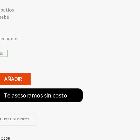
 patios
bebé
pequeños
ES
AÑADIR
Te asesoramos sin costo
 LISTA DE DESEOS
-C206