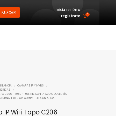
Inicia sesión o
BUSCAR
0
regístrate
GILANCIA
CÁMARAS IP Y NVRS
ÁMBRICAS
PO C206 – 1080P FULL HD, CON IA AUDIO DOBLE VÍA,
TURNA, EXTERIOR, COMPATIBLE CON ALEXA
IP WiFi Tapo C206