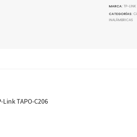
con
MARCA:
TP-LINK
IA
CATEGORÍAS:
C
INALÁMBRICAS
Audio
Doble
Vía,
Visión
Color
Nocturna,
Exterior,
Compatibl
con
Alexa
quantity
TP-Link TAPO-C206