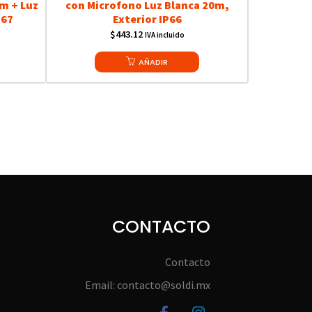
m + Luz
con Microfono Luz Blanca 20m,
P67
Exterior IP66
$
443.12
IVA incluido
AÑADIR
CONTACTO
Contacto
Email: contacto@soldi.mx