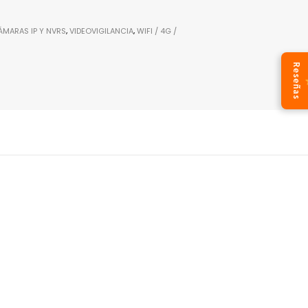
ÁMARAS IP Y NVRS
,
VIDEOVIGILANCIA
,
WIFI / 4G /
Reseñas
e