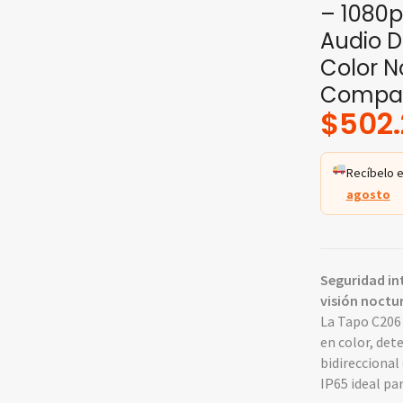
– 1080p 
Audio D
Color No
Compat
$
502
Recíbelo e
agosto
Seguridad int
visión noctu
La Tapo C206 
en color, det
bidireccional
IP65 ideal pa