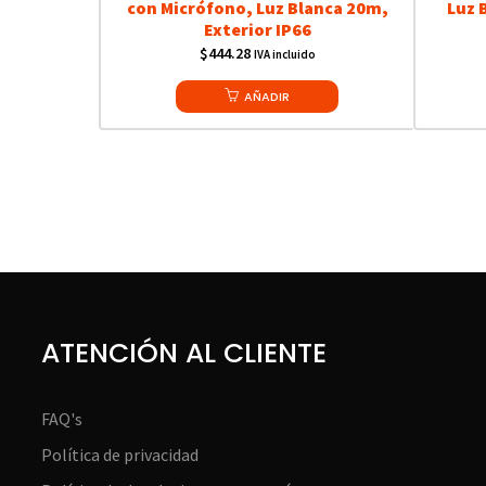
con Micrófono, Luz Blanca 20m,
Luz 
Exterior IP66
$
444.28
IVA incluido
AÑADIR
ATENCIÓN AL CLIENTE
FAQ's
Política de privacidad