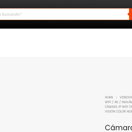
HOME
VIDEOVI
WIFI / 4G / INAL
CÁMARA IP WIFI TA
VISIÓN COLOR NOC
Cámara 