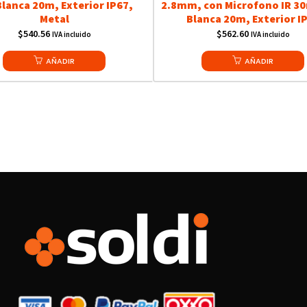
Blanca 20m, Exterior IP67,
2.8mm, con Microfono IR 30
Metal
Blanca 20m, Exterior I
$
540.56
$
562.60
IVA incluido
IVA incluido
AÑADIR
AÑADIR