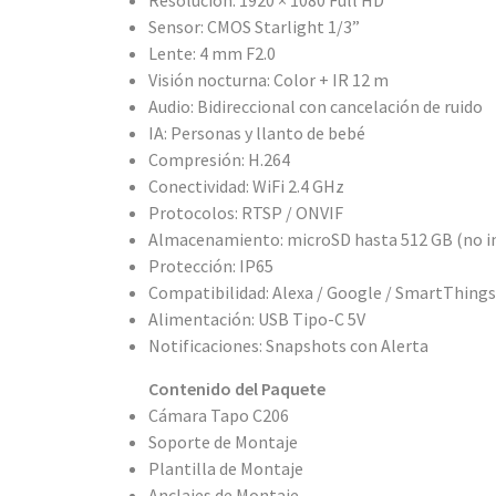
Resolución: 1920 × 1080 Full HD
Sensor: CMOS Starlight 1/3”
Lente: 4 mm F2.0
Visión nocturna: Color + IR 12 m
Audio: Bidireccional con cancelación de ruido
IA: Personas y llanto de bebé
Compresión: H.264
Conectividad: WiFi 2.4 GHz
Protocolos: RTSP / ONVIF
Almacenamiento: microSD hasta 512 GB (no in
Protección: IP65
Compatibilidad: Alexa / Google / SmartThing
Alimentación: USB Tipo-C 5V
Notificaciones: Snapshots con Alerta
Contenido del Paquete
Cámara Tapo C206
Soporte de Montaje
Plantilla de Montaje
Anclajes de Montaje