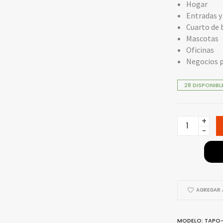
Hogar
Entradas y
Cuarto de 
Mascotas
Oficinas
Negocios 
28 DISPONIBL
Cámara
IP
WiFi
Tapo
C206
-
AGREGAR A
1080p
Full
HD,
MODELO: TAPO