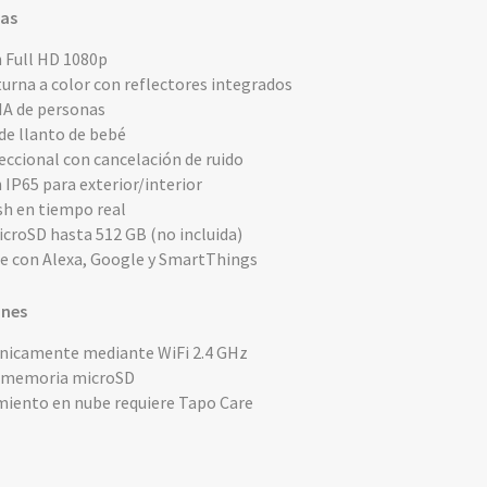
cas
 Full HD 1080p
turna a color con reflectores integrados
IA de personas
de llanto de bebé
reccional con cancelación de ruido
 IP65 para exterior/interior
sh en tiempo real
croSD hasta 512 GB (no incluida)
 con Alexa, Google y SmartThings
ones
nicamente mediante WiFi 2.4 GHz
e memoria microSD
iento en nube requiere Tapo Care