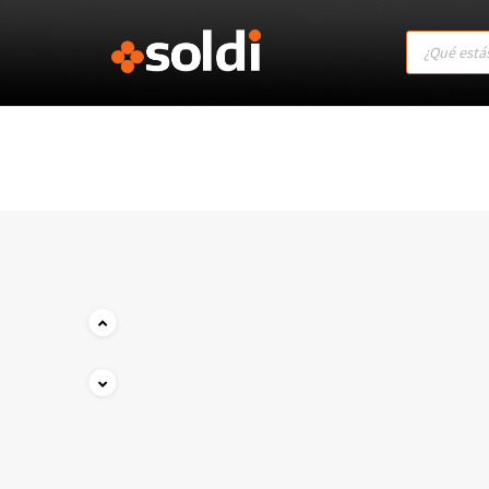
Products
search