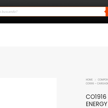
HOME
COMPON
CO1916 – CARGADO
CO1916
ENERGY 