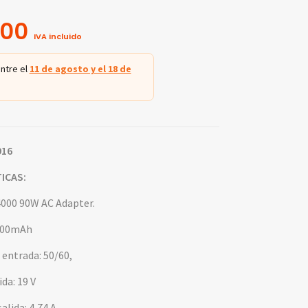
.00
IVA incluido
ntre el
11 de agosto y el 18 de
916
ICAS:
000 90W AC Adapter.
4700mAh
 entrada: 50/60,
ida: 19 V
alida: 4,74 A