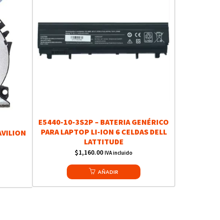
E5440-10-3S2P – BATERIA GENÉRICO
PARA LAPTOP LI-ION 6 CELDAS DELL
AVILION
LATTITUDE
$
1,160.00
IVA incluido
AÑADIR