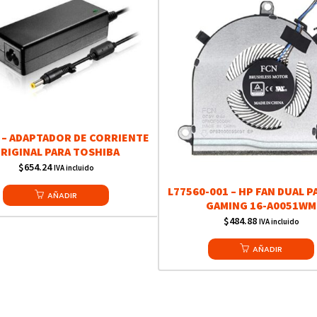
 – ADAPTADOR DE CORRIENTE
RIGINAL PARA TOSHIBA
$
654.24
IVA incluido
L77560-001 – HP FAN DUAL P
AÑADIR
GAMING 16-A0051WM
$
484.88
IVA incluido
AÑADIR