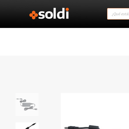
Products
search