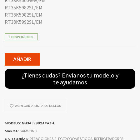
RT38K5000WW/EM
RT35K5982SL/EM
RT38K5982SL/EM
RT38K5992SL/EM
1 DISPONIBLES
AÑADIR
¿Tienes dudas? Envíanos tu modelo y
te ayudamos
AGREGAR A LISTA DE DESEOS
MODELO: NN34J9902APASH
MARCA:
SAMSUNG
CATEGORÍAS:
REFACCIONES ELECTRODOMÉSTICOS
,
REFRIGERADORES