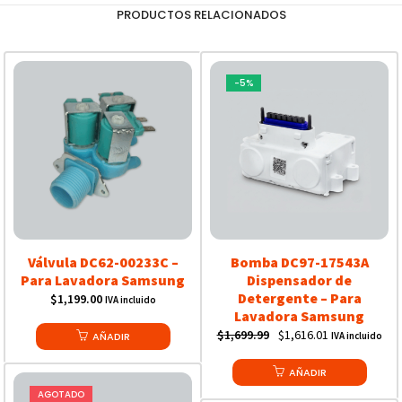
PRODUCTOS RELACIONADOS
-5%
Válvula DC62-00233C –
Bomba DC97-17543A
Para Lavadora Samsung
Dispensador de
Detergente – Para
$
1,199.00
IVA incluido
Lavadora Samsung
Original
Current
$
1,699.99
$
1,616.01
AÑADIR
IVA incluido
price
price
was:
AÑADIR
is:
$1,699.99.
$1,616.01.
AGOTADO