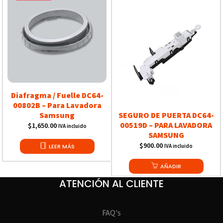
Diafragma / Fuelle DC64-
00802B – Para Lavadora
Samsung
SEGURO DE PUERTA DC64-
00519D – PARA LAVADORA
$
1,650.00
IVA incluido
SAMSUNG
$
900.00
LEER MÁS
IVA incluido
AÑADIR
ATENCIÓN AL CLIENTE
FAQ's