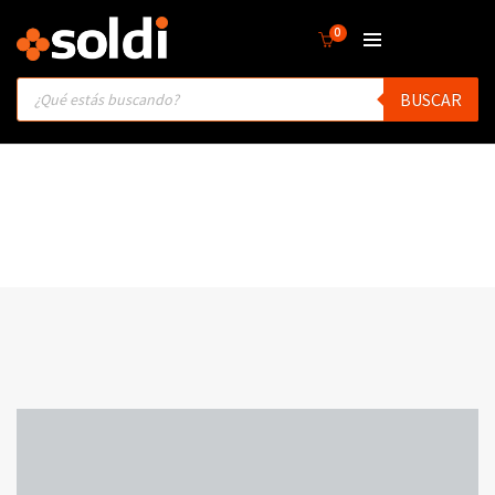
0
Products
BUSCAR
search