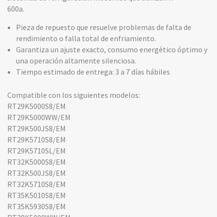
600a.
Pieza de repuesto que resuelve problemas de falta de
rendimiento o falla total de enfriamiento.
Garantiza un ajuste exacto, consumo energético óptimo y
una operación altamente silenciosa.
Tiempo estimado de entrega: 3 a 7 días hábiles
Compatible con los siguientes modelos:
RT29K5000S8/EM
RT29K5000WW/EM
RT29K500JS8/EM
RT29K5710S8/EM
RT29K5710SL/EM
RT32K5000S8/EM
RT32K500JS8/EM
RT32K5710S8/EM
RT35K5010S8/EM
RT35K5930S8/EM