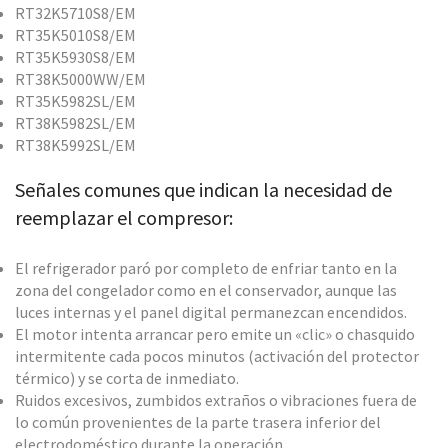
RT32K5710S8/EM
RT35K5010S8/EM
RT35K5930S8/EM
RT38K5000WW/EM
RT35K5982SL/EM
RT38K5982SL/EM
RT38K5992SL/EM
Señales comunes que indican la necesidad de
reemplazar el compresor:
El refrigerador paró por completo de enfriar tanto en la
zona del congelador como en el conservador, aunque las
luces internas y el panel digital permanezcan encendidos.
El motor intenta arrancar pero emite un «clic» o chasquido
intermitente cada pocos minutos (activación del protector
térmico) y se corta de inmediato.
Ruidos excesivos, zumbidos extraños o vibraciones fuera de
lo común provenientes de la parte trasera inferior del
electrodoméstico durante la operación.