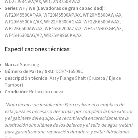
WD22J9845KV/AX, WD22N8750KV/AX
Series WF / WR (Lavadoras de gran capacidad):
WF20M5500AF/AX, WF20M5500AP/AX, WF20M5500AW/AX,
WF20M5500AZ/AX, WF22H6300AG/AX, WF22K6500AV/AX,
WF22K6500AW/AX, WF45K6200AZ/A2, WF457ARGSGR/AX,
WF45H6300AG/A2, WR25M9960KV/AX
Especificaciones técnicas:
Marca:
Samsung
Número de Parte / SKU:
DC97-16509C
Descripción técnica:
Assy Flange Shaft (Cruceta / Eje de
Tambor)
Condición:
Refacción nueva
*Nota técnica de instalación: Para realizar el reemplazo de
esta pieza es necesario desarmar por completo la tina exterior
y el gabinete del equipo. Se recomienda encarecidamente la
sustitución simultánea de los baleros y el sello de agua (retén)
para garantizar una reparación duradera y evitar filtraciones