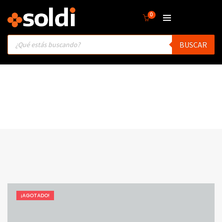
0
Products
BUSCAR
search
¡AGOTADO!