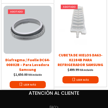
AGOTADO
AGOTADO
CUBETA DE HIELOS DA63-
Diafragma / Fuelle DC64-
02284B PARA
00802B – Para Lavadora
REFRIGERADOR SAMSUNG
Samsung
$
499.99
IVA incluido
$
1,650.00
IVA incluido
LEER MÁS
LEER MÁS
ATENCIÓN AL CLIENTE
FAQ's