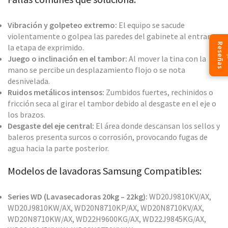
Vibración y golpeteo extremo:
El equipo se sacude
violentamente o golpea las paredes del gabinete al entrar en
Reseñas
la etapa de exprimido.
Juego o inclinación en el tambor:
Al mover la tina con la
mano se percibe un desplazamiento flojo o se nota
desnivelada.
Ruidos metálicos intensos:
Zumbidos fuertes, rechinidos o
fricción seca al girar el tambor debido al desgaste en el eje o
los brazos.
Desgaste del eje central:
El área donde descansan los sellos y
baleros presenta surcos o corrosión, provocando fugas de
agua hacia la parte posterior.
Modelos de lavadoras Samsung Compatibles:
Series WD (Lavasecadoras 20kg – 22kg):
WD20J9810KV/AX,
WD20J9810KW/AX, WD20N8710KP/AX, WD20N8710KV/AX,
WD20N8710KW/AX, WD22H9600KG/AX, WD22J9845KG/AX,