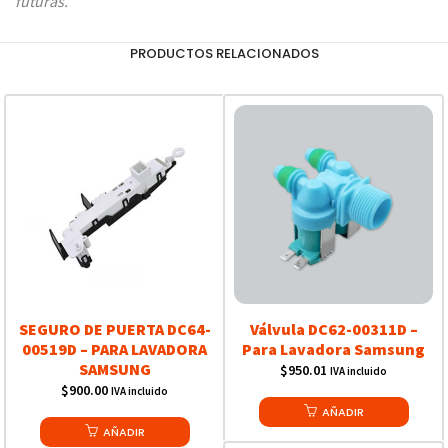
futuras.
PRODUCTOS RELACIONADOS
SEGURO DE PUERTA DC64-
Válvula DC62-00311D –
00519D – PARA LAVADORA
Para Lavadora Samsung
SAMSUNG
$
950.01
IVA incluido
$
900.00
IVA incluido
AÑADIR
AÑADIR