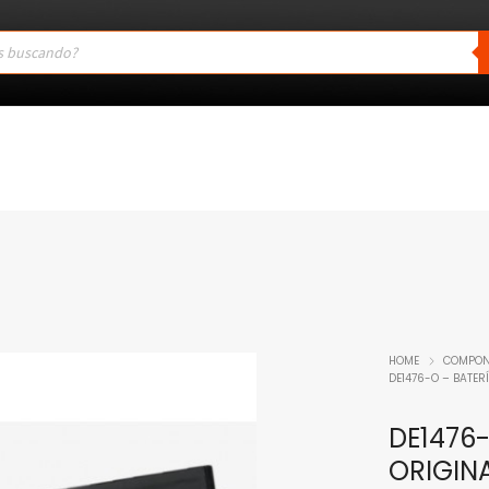
HOME
COMPON
DE1476-O – BATERÍ
DE1476-
ORIGINA