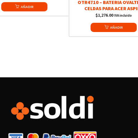
OTR4710 – BATERIA OVALT
AÑADIR
CELDAS PARA ACER ASPI
$
1,276.00
IVA incluido
AÑADIR