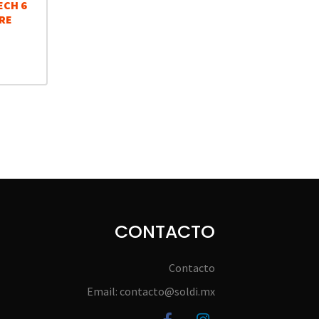
ECH 6
RE
CONTACTO
Contacto
Email: contacto@soldi.mx