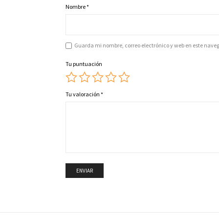
Nombre
*
Guarda mi nombre, correo electrónico y web en este nave
Tu puntuación
Tu valoración
*