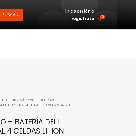
Inicia sesión o
BUSCAR
0
regístrate
ENTES INFORMÁTICOS
BATERÍAS
A DELL ORIGINAL 4 CELDAS LI-ION 11.4 V, 42WH
O – BATERÍA DELL
L 4 CELDAS LI-ION