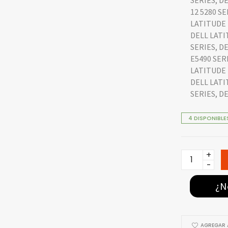
SERIES, D
12 5280 SE
LATITUDE 
DELL LATI
SERIES, D
E5490 SERI
LATITUDE 
DELL LATI
SERIES, D
4 DISPONIBLE
DE1476-
O
–
¿N
BATERÍA
DELL
ORIGINAL
AGREGAR A