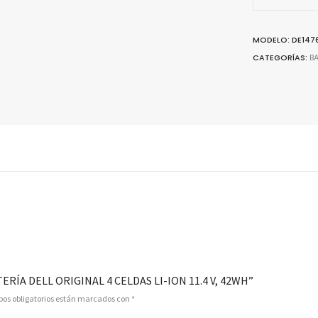
4
CELDAS
LI-
MODELO: DE147
ION
CATEGORÍAS:
B
11.4
V,
42WH
quantity
RÍA DELL ORIGINAL 4 CELDAS LI-ION 11.4 V, 42WH”
os obligatorios están marcados con
*