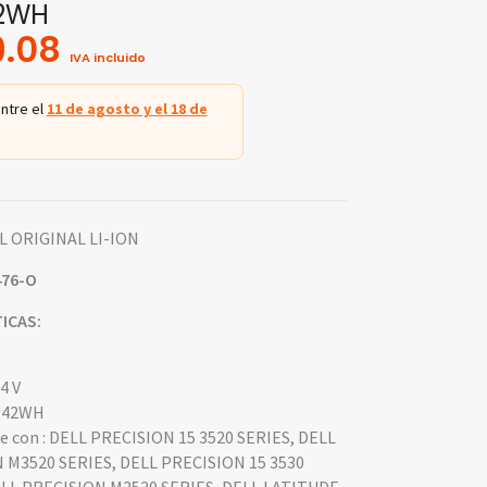
42WH
9.08
IVA incluido
ntre el
11 de agosto y el 18 de
L ORIGINAL LI-ION
476-O
ICAS:
.4 V
: 42WH
 con : DELL PRECISION 15 3520 SERIES, DELL
 M3520 SERIES, DELL PRECISION 15 3530