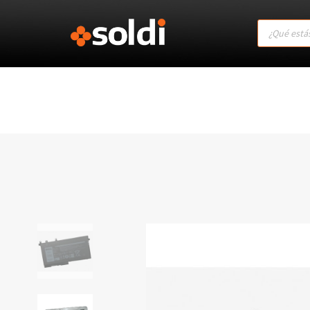
Products
search