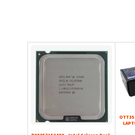
OTT353
LAPT
BX80571E3400 – Intel Celeron Dual-