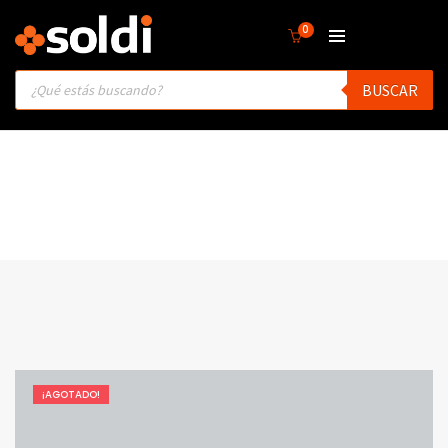
0
Products
BUSCAR
search
¡AGOTADO!