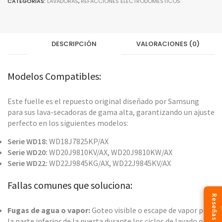
CATEGORÍAS:
LAVADORAS
,
REFACCIONES ELECTRODOMÉSTICOS
DESCRIPCIÓN
VALORACIONES (0)
Modelos Compatibles:
Este fuelle es el repuesto original diseñado por Samsung
para sus lava-secadoras de gama alta, garantizando un ajuste
perfecto en los siguientes modelos:
Serie WD18:
WD18J7825KP/AX
Serie WD20:
WD20J9810KV/AX, WD20J9810KW/AX
Serie WD22:
WD22J9845KG/AX, WD22J9845KV/AX
Fallas comunes que soluciona:
Reseñas
Fugas de agua o vapor:
Goteo visible o escape de vapor por
la parte inferior de la puerta durante los ciclos de lavado o