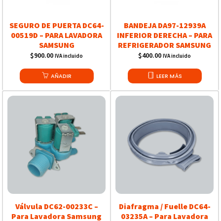
SEGURO DE PUERTA DC64-
BANDEJA DA97-12939A
00519D – PARA LAVADORA
INFERIOR DERECHA – PARA
SAMSUNG
REFRIGERADOR SAMSUNG
$
900.00
$
400.00
IVA incluido
IVA incluido
AÑADIR
LEER MÁS
Válvula DC62-00233C –
Diafragma / Fuelle DC64-
Para Lavadora Samsung
03235A – Para Lavadora