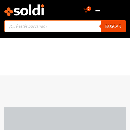
0
Products
BUSCAR
search