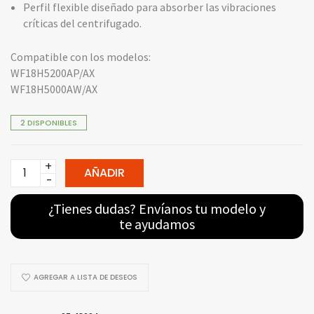
Perfil flexible diseñado para absorber las vibraciones
críticas del centrifugado.
Compatible con los modelos:
WF18H5200AP/AX
WF18H5000AW/AX
2 DISPONIBLES
Diafragma
AÑADIR
/
Fuelle
¿Tienes dudas? Envíanos tu modelo y
DC97-
te ayudamos
18094B
-
Para
AGREGAR A LISTA DE DESEOS
Lavadora
Samsung