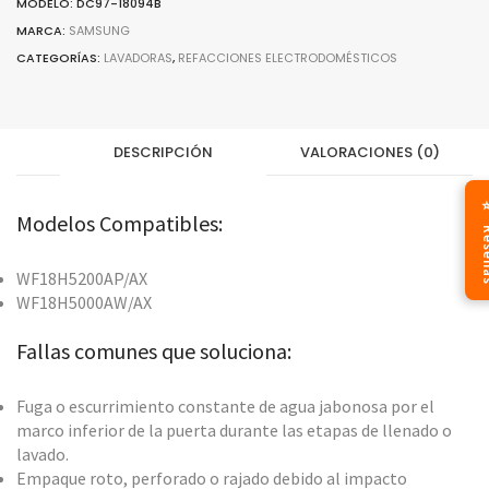
MODELO: DC97-18094B
quantity
MARCA:
SAMSUNG
CATEGORÍAS:
LAVADORAS
,
REFACCIONES ELECTRODOMÉSTICOS
DESCRIPCIÓN
VALORACIONES (0)
⭐ Re
Modelos Compatibles:
WF18H5200AP/AX
WF18H5000AW/AX
Fallas comunes que soluciona:
Fuga o escurrimiento constante de agua jabonosa por el
marco inferior de la puerta durante las etapas de llenado o
lavado.
Empaque roto, perforado o rajado debido al impacto