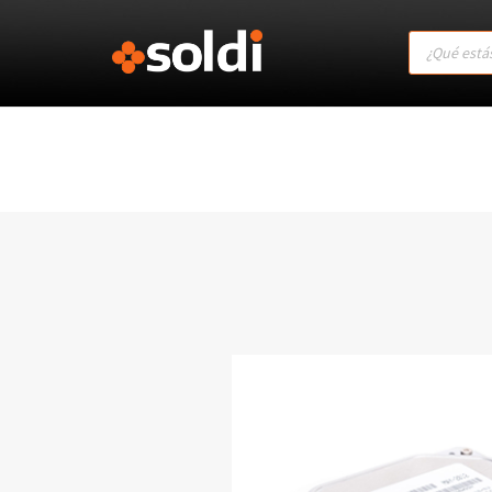
Products
search