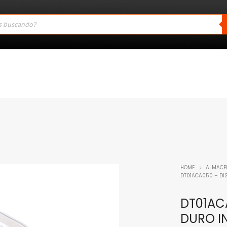
HOME
ALMACE
DT01ACA050 – DI
DT01AC
DURO I