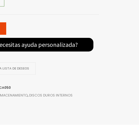
ecesitas ayuda personalizada?
 LISTA DE DESEOS
CA050
LMACENAMIENTO
,
DISCOS DUROS INTERNOS