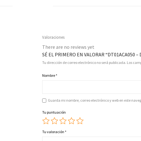
Valoraciones
There are no reviews yet
SÉ EL PRIMERO EN VALORAR “DT01ACA050 –
Tu dirección de correo electrónico no será publicada.
Los camp
Nombre
*
Guarda mi nombre, correo electrónico y web en este nave
Tu puntuación
Tu valoración
*