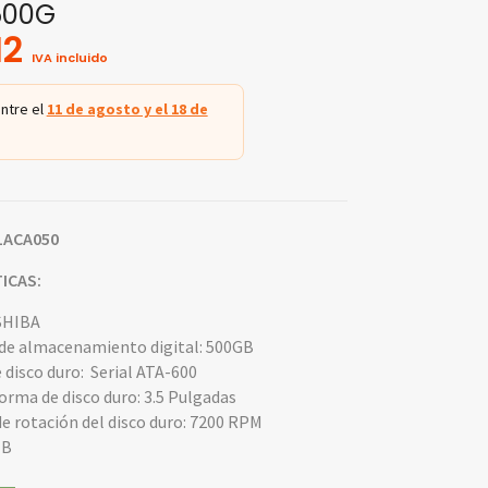
500G
12
IVA incluido
ntre el
11 de agosto y el 18 de
1ACA050
ICAS:
SHIBA
de almacenamiento digital: 500GB
 disco duro: Serial ATA-600
forma de disco duro: 3.5 Pulgadas
de rotación del disco duro: 7200 RPM
MB