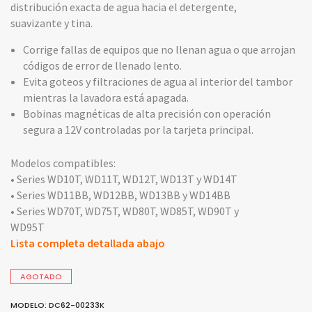
distribución exacta de agua hacia el detergente,
suavizante y tina.
Corrige fallas de equipos que no llenan agua o que arrojan
códigos de error de llenado lento.
Evita goteos y filtraciones de agua al interior del tambor
mientras la lavadora está apagada.
Bobinas magnéticas de alta precisión con operación
segura a 12V controladas por la tarjeta principal.
Modelos compatibles:
• Series WD10T, WD11T, WD12T, WD13T y WD14T
• Series WD11BB, WD12BB, WD13BB y WD14BB
• Series WD70T, WD75T, WD80T, WD85T, WD90T y
WD95T
Lista completa detallada abajo
AGOTADO
MODELO: DC62-00233K