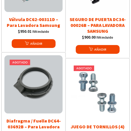
Válvula DC62-00311D –
SEGURO DE PUERTA DC34-
Para Lavadora Samsung
00026B – PARA LAVADORA
SAMSUNG
$
950.01
IVA incluido
$
900.00
IVA incluido
AÑADIR
AÑADIR
AGOTADO
AGOTADO
Diafragma / Fuelle DC64-
03692B – Para Lavadora
JUEGO DE TORNILLOS (4)