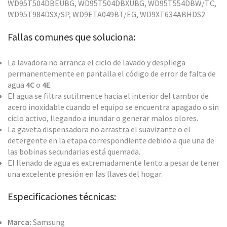
WD95T504DBEUBG, WD95T504DBXUBG, WD95T554DBW/TC,
WD95T984DSX/SP, WD9ETA049BT/EG, WD9XT634ABHDS2
Fallas comunes que soluciona:
La lavadora no arranca el ciclo de lavado y despliega
permanentemente en pantalla el código de error de falta de
agua
4C
o
4E
.
El agua se filtra sutilmente hacia el interior del tambor de
acero inoxidable cuando el equipo se encuentra apagado o sin
ciclo activo, llegando a inundar o generar malos olores.
La gaveta dispensadora no arrastra el suavizante o el
detergente en la etapa correspondiente debido a que una de
las bobinas secundarias está quemada.
El llenado de agua es extremadamente lento a pesar de tener
una excelente presión en las llaves del hogar.
Especificaciones técnicas:
Marca:
Samsung