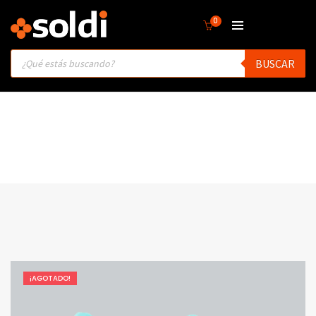
0
Products
BUSCAR
search
¡AGOTADO!