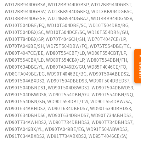
WD12BB944DGBSA, WD12BB944DGBSP, WD12BB944DGBST,
WD12BB944DGHSV, WD13BB944DGBFQ, WD13BB944DGBSC,
WD13BB944DGESE, WD14BB944DGBAZ, WD14BB944DGMSV,
WD10T504DBE/FQ, WD10T504DBE/SC, WD10T504DBX/BG,
WD10T504DBX/SC, WD10T504DCE/SC, WD10T554DBN/GU,
WD10T784DBX/SP, WD70T4046CH/SH, WD70T4047CE/LP,
WD70TA046BE/SH, WD75T504DBW/FQ, WD75T554DBE/TC,
WD80T4047CE/EE, WD80T554CBT/LD, WD80T554CBT/LP,
⭐ Re
WD80T554CBX/LD, WD80T554CBX/LP, WD80T554DBN/FH,
WD80T634DBE/YL, WD80TA046BX/GU, WD85T4046CE/FQ,
WD8GTA049BE/EG, WD90T4046BE/BG, WD90T504ABEDS2,
WD90T504ABXDS2, WD90T504DBEDS3, WD90T504DBEDS7,
WD90T504DBNDS1, WD90T504DBWDS1, WD90T504DBWDS3,
WD90T504DBWDS6, WD90T554DBN/GU, WD90T554DBN/NQ,
WD90T554DBN/SG, WD90T554DBT/TW, WD90T554DBW/SA,
WD90T634ABHDS2, WD90T634DBEDS7, WD90T634DBHDS3,
WD90T634DBHDS6, WD90T634DBHDS7, WD90T734ABHDS2,
WD90T734AWHDS2, WD90T734DBHDS3, WD90T734DBHDS7,
WD90TA046BX/YL, WD90TA049BE/EG, WD91T504ABWDS2,
WD91T634ABXDS2, WD91T734ABXDS2, WD95T4046CE/SV,