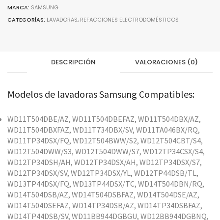
MARCA:
SAMSUNG
CATEGORÍAS:
LAVADORAS
,
REFACCIONES ELECTRODOMÉSTICOS
DESCRIPCIÓN
VALORACIONES (0)
Modelos de lavadoras Samsung Compatibles:
WD11T504DBE/AZ, WD11T504DBEFAZ, WD11T504DBX/AZ,
WD11T504DBXFAZ, WD11T734DBX/SV, WD11TA046BX/RQ,
WD11TP34DSX/FQ, WD12T504BWW/S2, WD12T504CBT/S4,
WD12T504DWW/S3, WD12T504DWW/S7, WD12TP34CSX/S4,
WD12TP34DSH/AH, WD12TP34DSX/AH, WD12TP34DSX/S7,
WD12TP34DSX/SV, WD12TP34DSX/YL, WD12TP44DSB/TL,
WD13TP44DSX/FQ, WD13TP44DSX/TC, WD14T504DBN/RQ,
WD14T504DSB/AZ, WD14T504DSBFAZ, WD14T504DSE/AZ,
WD14T504DSEFAZ, WD14TP34DSB/AZ, WD14TP34DSBFAZ,
WD14TP44DSB/SV, WD11BB944DGBGU, WD12BB944DGBNQ,