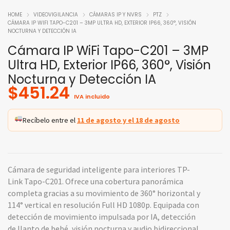
HOME
VIDEOVIGILANCIA
CÁMARAS IP Y NVRS
PTZ
CÁMARA IP WIFI TAPO-C201 – 3MP ULTRA HD, EXTERIOR IP66, 360°, VISIÓN
NOCTURNA Y DETECCIÓN IA
Cámara IP WiFi Tapo-C201 – 3MP
Ultra HD, Exterior IP66, 360°, Visión
Nocturna y Detección IA
$
451.24
IVA incluido
Recíbelo entre el
11 de agosto y el 18 de agosto
Cámara de seguridad inteligente para interiores TP-
Link Tapo-C201. Ofrece una cobertura panorámica
completa gracias a su movimiento de 360° horizontal y
114° vertical en resolución Full HD 1080p. Equipada con
detección de movimiento impulsada por IA, detección
de llanto de bebé, visión nocturna y audio bidireccional.