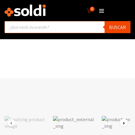
0
Products
BUSCAR
search