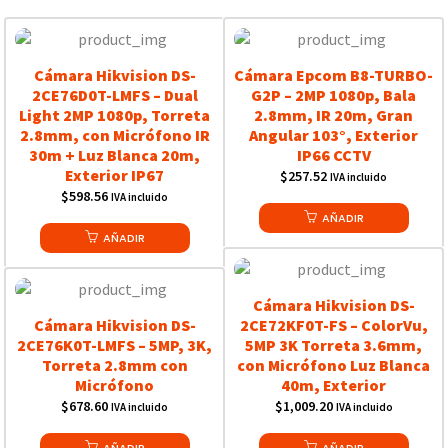
Cámara Hikvision DS-
Cámara Epcom B8-TURBO-
2CE76D0T-LMFS – Dual
G2P – 2MP 1080p, Bala
Light 2MP 1080p, Torreta
2.8mm, IR 20m, Gran
2.8mm, con Micrófono IR
Angular 103°, Exterior
30m + Luz Blanca 20m,
IP66 CCTV
Exterior IP67
$
257.52
IVA incluido
$
598.56
IVA incluido
AÑADIR
AÑADIR
Cámara Hikvision DS-
Cámara Hikvision DS-
2CE72KF0T-FS – ColorVu,
2CE76K0T-LMFS – 5MP, 3K,
5MP 3K Torreta 3.6mm,
Torreta 2.8mm con
con Micrófono Luz Blanca
Micrófono
40m, Exterior
$
678.60
$
1,009.20
IVA incluido
IVA incluido