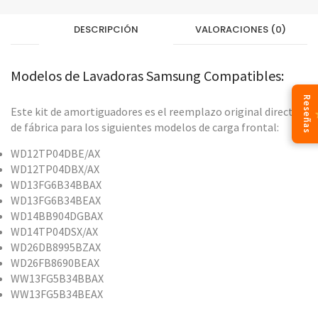
DESCRIPCIÓN
VALORACIONES (0)
Modelos de Lavadoras Samsung Compatibles:
Reseñas
Este kit de amortiguadores es el reemplazo original directo
de fábrica para los siguientes modelos de carga frontal:
WD12TP04DBE/AX
WD12TP04DBX/AX
WD13FG6B34BBAX
WD13FG6B34BEAX
WD14BB904DGBAX
WD14TP04DSX/AX
WD26DB8995BZAX
WD26FB8690BEAX
WW13FG5B34BBAX
WW13FG5B34BEAX