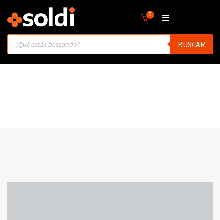
0
Products
BUSCAR
search