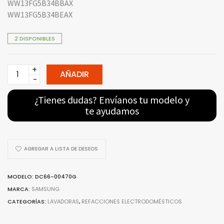
WW13FG5B34BBAX
WW13FG5B34BEAX
2 DISPONIBLES
Kit
AÑADIR
de
Amortiguadores
¿Tienes dudas? Envíanos tu modelo y
DC66-
te ayudamos
00470G
(2)
–
AGREGAR A LISTA DE DESEOS
Para
Lavadora
MODELO: DC66-00470G
Samsung
MARCA:
SAMSUNG
quantity
CATEGORÍAS:
LAVADORAS
,
REFACCIONES ELECTRODOMÉSTICOS