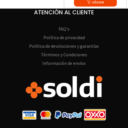
was:
AÑADIR
is:
$1,699.99.
$1,616.01.
ATENCIÓN AL CLIENTE
FAQ's
Política de privacidad
Política de devoluciones y garantías
Términos y Condiciones
Información de envíos