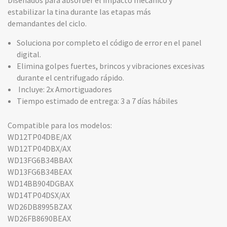
Diseñados para absorber el impacto mecánico y
estabilizar la tina durante las etapas más
demandantes del ciclo.
Soluciona por completo el código de error en el panel
digital.
Elimina golpes fuertes, brincos y vibraciones excesivas
durante el centrifugado rápido.
Incluye: 2x Amortiguadores
Tiempo estimado de entrega: 3 a 7 días hábiles
Compatible para los modelos:
WD12TP04DBE/AX
WD12TP04DBX/AX
WD13FG6B34BBAX
WD13FG6B34BEAX
WD14BB904DGBAX
WD14TP04DSX/AX
WD26DB8995BZAX
WD26FB8690BEAX