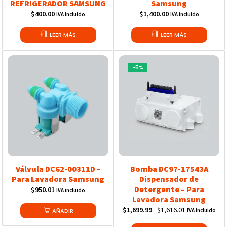
REFRIGERADOR SAMSUNG
Samsung
$
400.00
$
1,400.00
IVA incluido
IVA incluido
LEER MÁS
LEER MÁS
-5%
Válvula DC62-00311D –
Bomba DC97-17543A
Para Lavadora Samsung
Dispensador de
Detergente – Para
$
950.01
IVA incluido
Lavadora Samsung
Original
Current
$
1,699.99
$
1,616.01
AÑADIR
IVA incluido
price
price