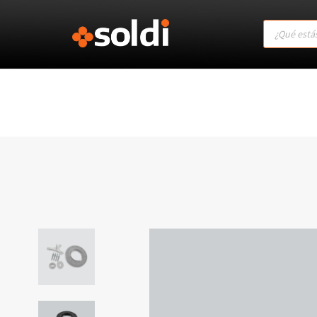
Products
search