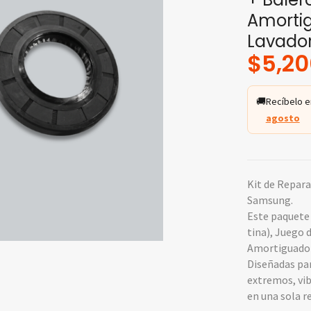
Amorti
Lavado
$
5,20
🚚
Recíbelo e
agosto
Kit de Repara
Samsung.
Este paquete
tina), Juego 
Amortiguador
Diseñadas pa
extremos, vib
en una sola r