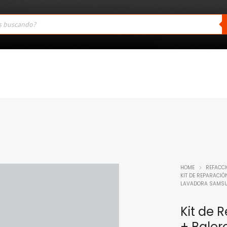
HOME
REFACC
KIT DE REPARACI
LAVADORA SAMS
Kit de 
+ Balero