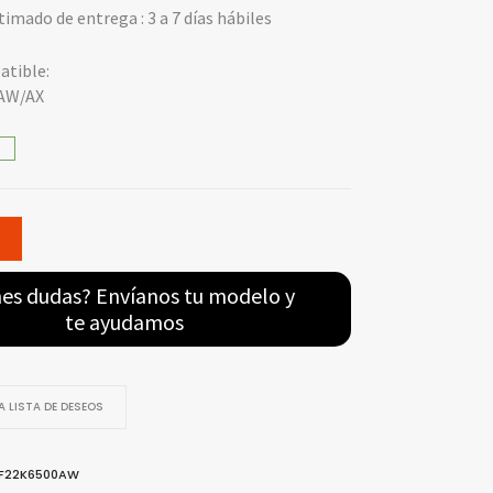
imado de entrega : 3 a 7 días hábiles
tible:
AW/AX
nes dudas? Envíanos tu modelo y
te ayudamos
 LISTA DE DESEOS
WF22K6500AW