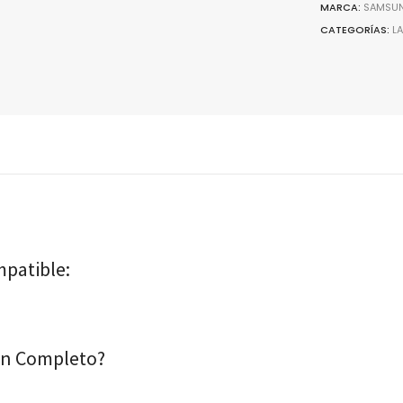
MARCA:
SAMSU
CATEGORÍAS:
L
patible:
ión Completo?