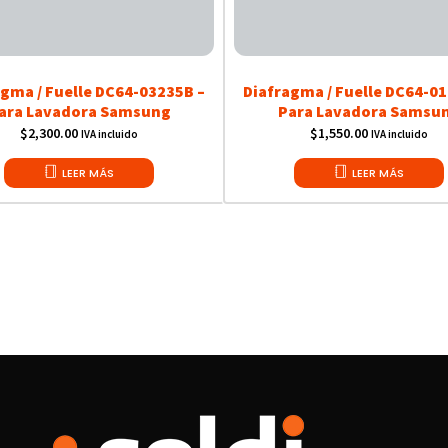
agma / Fuelle DC64-03235B –
Diafragma / Fuelle DC64-01
ara Lavadora Samsung
Para Lavadora Samsu
$
2,300.00
$
1,550.00
IVA incluido
IVA incluido
LEER MÁS
LEER MÁS