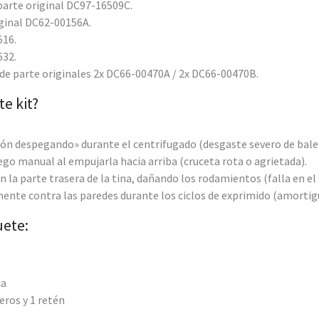
arte original DC97-16509C.
ginal DC62-00156A.
516.
632.
e parte originales 2x DC66-00470A / 2x DC66-00470B.
e kit?
avión despegando» durante el centrifugado (desgaste severo de bale
 juego manual al empujarla hacia arriba (cruceta rota o agrietada).
n la parte trasera de la tina, dañando los rodamientos (falla en el 
mente contra las paredes durante los ciclos de exprimido (amortig
uete:
ca
eros y 1 retén