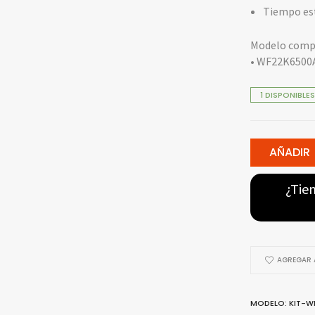
Tiempo est
Modelo compa
• WF22K6500
1 DISPONIBLES
AÑADIR
¿Tie
AGREGAR A
MODELO: KIT-