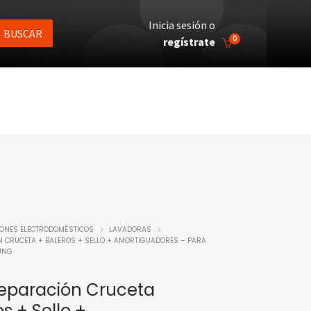
Inicia sesión o
BUSCAR
0
regístrate
IONES ELECTRODOMÉSTICOS
LAVADORAS
ÓN CRUCETA + BALEROS + SELLO + AMORTIGUADORES – PARA
UNG
Reparación Cruceta
s + Sello +