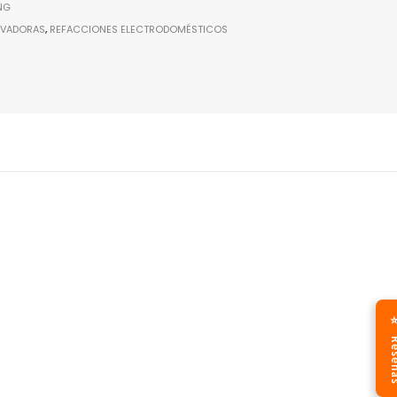
NG
AVADORAS
,
REFACCIONES ELECTRODOMÉSTICOS
⭐ Res