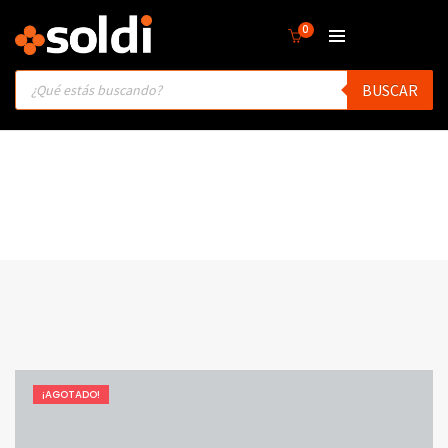
0
Products
BUSCAR
search
¡AGOTADO!