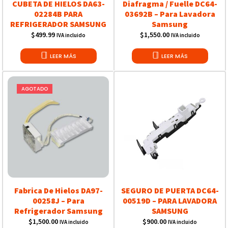
CUBETA DE HIELOS DA63-
Diafragma / Fuelle DC64-
02284B PARA
03692B – Para Lavadora
REFRIGERADOR SAMSUNG
Samsung
$
499.99
$
1,550.00
IVA incluido
IVA incluido
LEER MÁS
LEER MÁS
AGOTADO
Fabrica De Hielos DA97-
SEGURO DE PUERTA DC64-
00258J – Para
00519D – PARA LAVADORA
Refrigerador Samsung
SAMSUNG
$
1,500.00
$
900.00
IVA incluido
IVA incluido