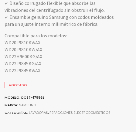
✓ Diseño corrugado flexible que absorbe las
vibraciones del centrifugado sin obstruir el flujo.
✓ Ensamble genuino Samsung con codos moldeados
para un ajuste interno milimétrico de fábrica.
Compatible para los modelos:
WD20J9810KV/AX
WD20J9810KW/AX
WD22H9600KG/AX
WD22J9845KG/AX
WD22J9845KV/AX
AGOTADO
MODELO: DC97-17996E
MARCA:
SAMSUNG
CATEGORÍAS:
LAVADORAS
,
REFACCIONES ELECTRODOMÉSTICOS