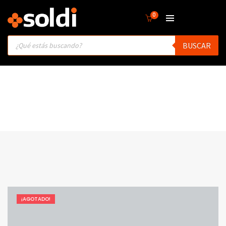
0
Products
BUSCAR
search
¡AGOTADO!