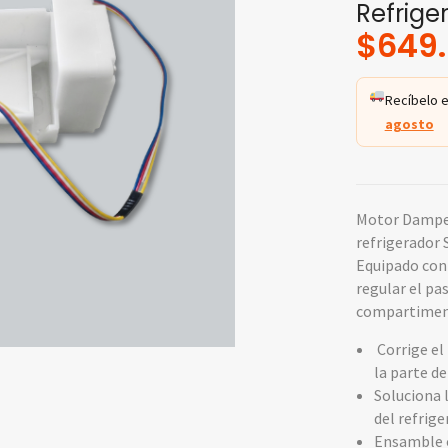
Refrig
$
649
Recíbelo e
agosto
Motor Damper
refrigerador
Equipado con 
regular el pas
compartiment
Corrige el
la parte d
Soluciona l
del refrig
Ensamble o