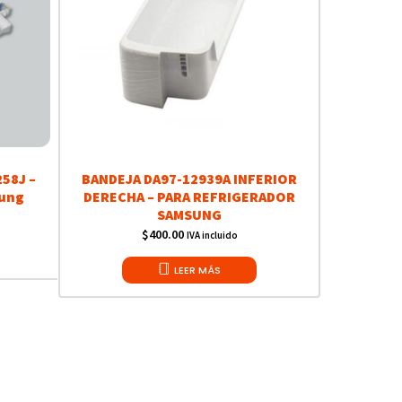
258J –
BANDEJA DA97-12939A INFERIOR
sung
DERECHA – PARA REFRIGERADOR
SAMSUNG
$
400.00
IVA incluido
LEER MÁS