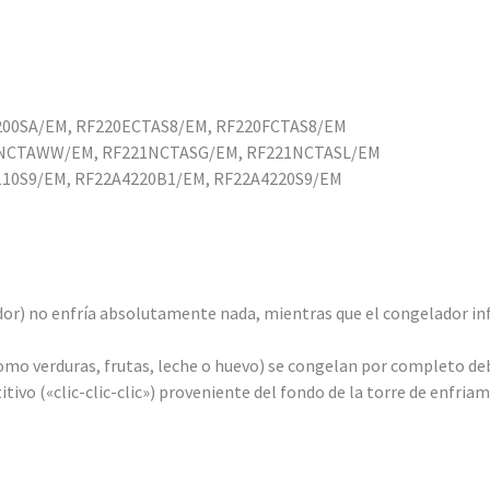
200SA/EM, RF220ECTAS8/EM, RF220FCTAS8/EM
0NCTAWW/EM, RF221NCTASG/EM, RF221NCTASL/EM
10S9/EM, RF22A4220B1/EM, RF22A4220S9/EM
or) no enfría absolutamente nada, mientras que el congelador in
mo verduras, frutas, leche o huevo) se congelan por completo deb
tivo («clic-clic-clic») proveniente del fondo de la torre de enfriam