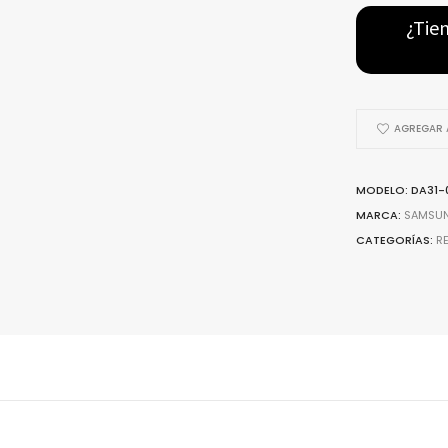
DA31-
¿Tie
00043F
-
Para
Refrigerad
AGREGAR A
Samsung
quantity
MODELO: DA31-
MARCA:
SAMSU
CATEGORÍAS:
R