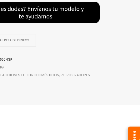
nes dudas? Envíanos tu modelo y
te ayudamos
or
 LISTA DE DESEOS
00043F
NG
EFACCIONES ELECTRODOMÉSTICOS
,
REFRIGERADORES
Reseñas