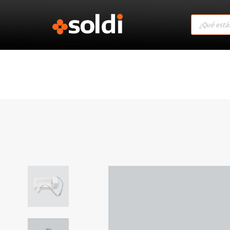
Products
search