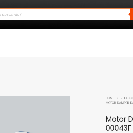
HOME
REFACC
MOTOR DAMPER D
Motor 
00043F 