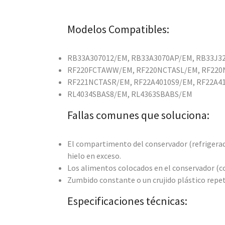
Modelos Compatibles:
RB33A307012/EM, RB33A3070AP/EM, RB33J3
RF220FCTAWW/EM, RF220NCTASL/EM, RF22
RF221NCTASR/EM, RF22A4010S9/EM, RF22A41
RL4034SBAS8/EM, RL4363SBABS/EM
Fallas comunes que soluciona:
El compartimento del conservador (refrigerad
hielo en exceso.
Los alimentos colocados en el conservador (co
Zumbido constante o un crujido plástico repeti
Especificaciones técnicas: