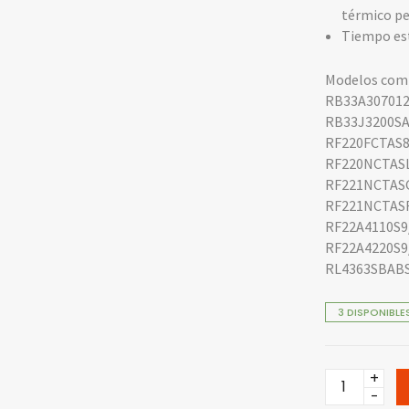
térmico pe
Tiempo est
Modelos comp
RB33A307012
RB33J3200SA
RF220FCTAS
RF220NCTAS
RF221NCTASG
RF221NCTASR
RF22A4110S9
RF22A4220S9
RL4363SBAB
3 DISPONIBLE
Motor
Damper