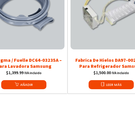
agma / Fuelle DC64-03235A –
Fabrica De Hielos DA97-00
ara Lavadora Samsung
Para Refrigerador Sam
$
1,399.99
$
1,500.00
IVA incluido
IVA incluido
AÑADIR
LEER MÁS