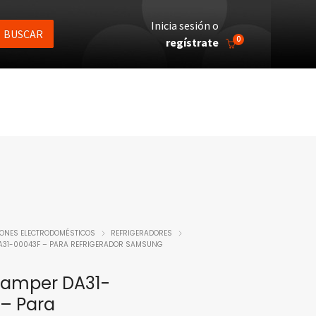
Inicia sesión o
BUSCAR
0
regístrate
IONES ELECTRODOMÉSTICOS
REFRIGERADORES
A31-00043F – PARA REFRIGERADOR SAMSUNG
Damper DA31-
– Para