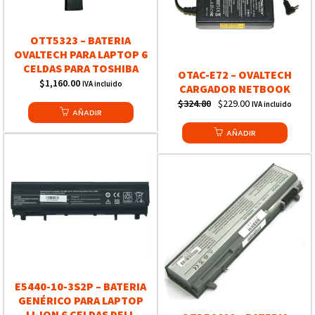
OTT5323 – BATERIA
OVALTECH PARA LAPTOP 6
CELDAS PARA TOSHIBA
OTAC-E72 – OVALTECH
$
1,160.00
IVA incluido
CARGADOR NETBOOK
Original
Current
$
324.80
$
229.00
IVA incluido
AÑADIR
price
price
was:
AÑADIR
is:
$324.80.
$229.00.
E5440-10-3S2P – BATERIA
GENÉRICO PARA LAPTOP
LI-ION 6 CELDAS DELL