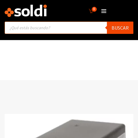
0
Products
BUSCAR
search