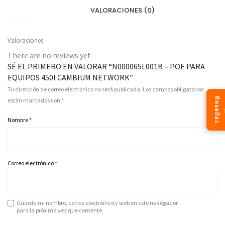
VALORACIONES (0)
Valoraciones
There are no reviews yet
SÉ EL PRIMERO EN VALORAR “N000065L001B – POE PARA
EQUIPOS 450I CAMBIUM NETWORK”
Tu dirección de correo electrónico no será publicada.
Los campos obligatorios
Reseñas
están marcados con
*
Nombre
*
Correo electrónico
*
Guarda mi nombre, correo electrónico y web en este navegador
para la próxima vez que comente.