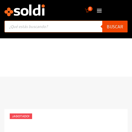
0
Products
BUSCAR
search
¡AGOTADO!