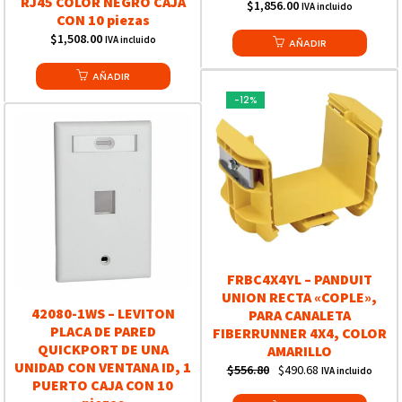
RJ45 COLOR NEGRO CAJA
$
1,856.00
IVA incluido
CON 10 piezas
$
1,508.00
IVA incluido
AÑADIR
AÑADIR
-12%
FRBC4X4YL – PANDUIT
UNION RECTA «COPLE»,
42080-1WS – LEVITON
PARA CANALETA
PLACA DE PARED
FIBERRUNNER 4X4, COLOR
QUICKPORT DE UNA
AMARILLO
UNIDAD CON VENTANA ID, 1
Original
Current
$
556.80
$
490.68
IVA incluido
PUERTO CAJA CON 10
price
price