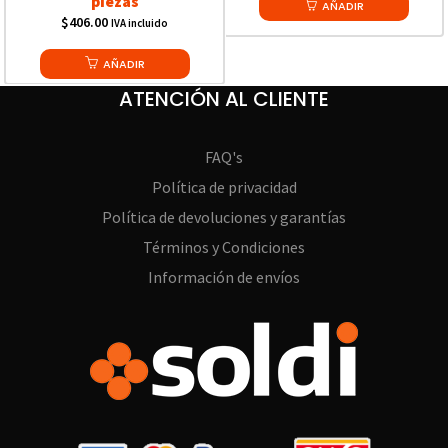
piezas
was:
AÑADIR
is:
$
406.00
IVA incluido
$556.80.
$490.68.
AÑADIR
ATENCIÓN AL CLIENTE
FAQ's
Política de privacidad
Política de devoluciones y garantías
Términos y Condiciones
Información de envíos