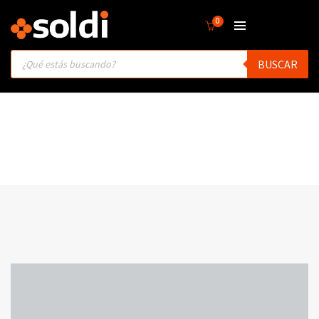
0
Products
BUSCAR
search