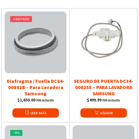
AGOTADO
Diafragma / Fuelle DC64-
SEGURO DE PUERTA DC34-
00802B – Para Lavadora
00025E – PARA LAVADORA
Samsung
SAMSUNG
$
1,650.00
$
499.99
IVA incluido
IVA incluido
LEER MÁS
AÑADIR
-9%