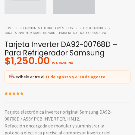
HOME
REFACCIONES ELECTRODOMÉSTICOS
REFRIGERADORES
TARJETA INVERTER DA92-00768D – PARA REFRIGERADOR SAMSUNG
Tarjeta Inverter DA92-00768D –
Para Refrigerador Samsung
$
1,250.00
IVA incluido
Recíbelo entre el
11 de agosto y el 18 de agosto
Valorado
1
5.00
sobre
5 basado
en
puntuación
Tarjeta electrónica inverter original Samsung DA92-
de cliente
00768D / ASSY PCB INVERTER, HM12.
Refacción encargada de modular y suministrar la
potencia eléctrica precisa al compresor inverter del