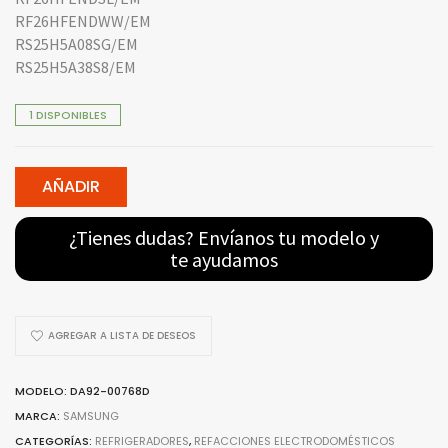
RF26HFENDWW/EM
RS25H5A08SG/EM
RS25H5A38S8/EM
1 DISPONIBLES
AÑADIR
¿Tienes dudas? Envíanos tu modelo y
te ayudamos
AGREGAR A LISTA DE DESEOS
MODELO: DA92-00768D
MARCA:
SAMSUNG
CATEGORÍAS:
REFRIGERADORES
,
REFACCIONES ELECTRODOMÉSTICOS