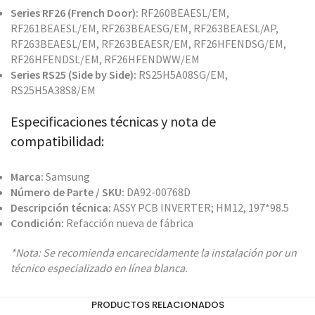
Series RF26 (French Door):
RF260BEAESL/EM,
RF261BEAESL/EM, RF263BEAESG/EM, RF263BEAESL/AP,
RF263BEAESL/EM, RF263BEAESR/EM, RF26HFENDSG/EM,
RF26HFENDSL/EM, RF26HFENDWW/EM
Series RS25 (Side by Side):
RS25H5A08SG/EM,
RS25H5A38S8/EM
Especificaciones técnicas y nota de
compatibilidad:
Marca:
Samsung
Número de Parte / SKU:
DA92-00768D
Descripción técnica:
ASSY PCB INVERTER; HM12, 197*98.5
Condición:
Refacción nueva de fábrica
*Nota: Se recomienda encarecidamente la instalación por un
técnico especializado en línea blanca.
PRODUCTOS RELACIONADOS