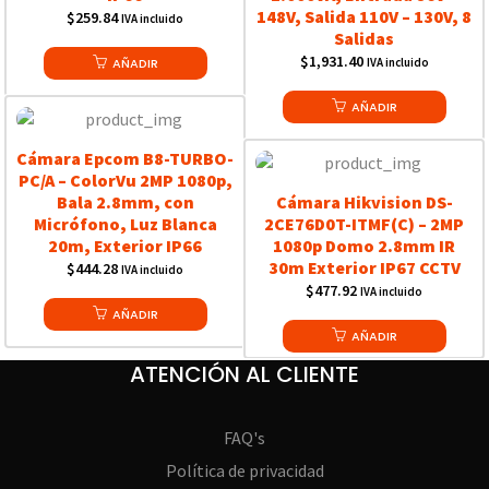
148V, Salida 110V – 130V, 8
$
259.84
IVA incluido
Salidas
$
1,931.40
AÑADIR
IVA incluido
AÑADIR
Cámara Epcom B8-TURBO-
PC/A – ColorVu 2MP 1080p,
Bala 2.8mm, con
Cámara Hikvision DS-
Micrófono, Luz Blanca
2CE76D0T-ITMF(C) – 2MP
20m, Exterior IP66
1080p Domo 2.8mm IR
30m Exterior IP67 CCTV
$
444.28
IVA incluido
$
477.92
IVA incluido
AÑADIR
AÑADIR
ATENCIÓN AL CLIENTE
FAQ's
Política de privacidad