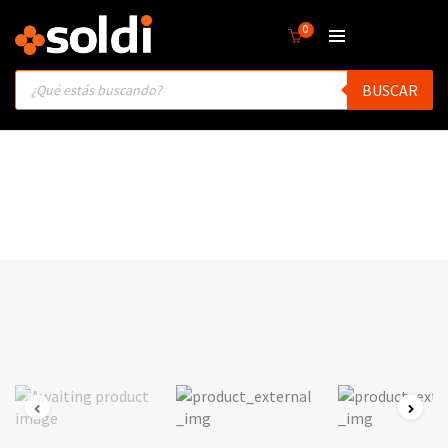
0
Products
BUSCAR
search