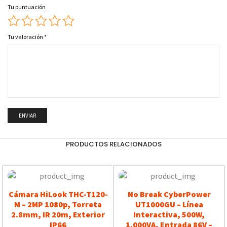
Tu puntuación
Tu valoración
*
PRODUCTOS RELACIONADOS
Cámara HiLook THC-T120-
No Break CyberPower
M – 2MP 1080p, Torreta
UT1000GU – Línea
2.8mm, IR 20m, Exterior
Interactiva, 500W,
IP66
1.000VA, Entrada 86V –