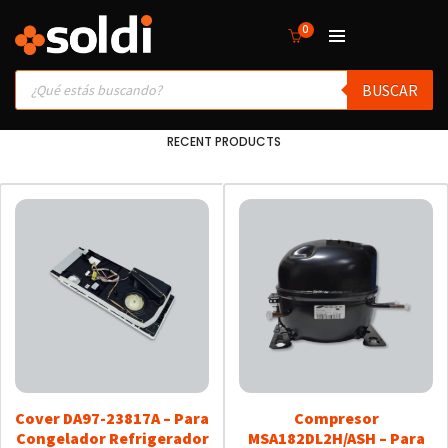
0
Products
BUSCAR
search
RECENT PRODUCTS
Cover DA97-23817A – Para
Compresor
Congelador Refrigerador
MSA182DL2H/ASH – Para