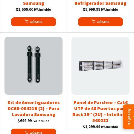
Samsung
Refrigerador Samsung
$
1,600.00
$
2,999.99
IVA incluido
IVA incluido
AÑADIR
AÑADIR
Kit de Amortiguadores
Panel de Parcheo – Cat6
DC66-00421B (2) – Para
UTP de 48 Puertos para
Reseñas
Lavadora Samsung
Rack 19″ (2U) – Intellinet
560283
$
699.99
IVA incluido
$
1,299.99
IVA incluido
AÑADIR