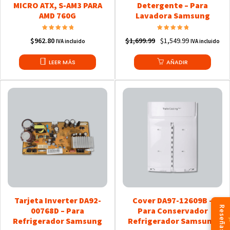
MICRO ATX, S-AM3 PARA
Detergente – Para
AMD 760G
Lavadora Samsung
Valorado en
Valorado en
Original
Current
$
962.80
$
1,699.99
$
1,549.99
5.00
IVA incluido
5.00
IVA incluido
de 5
de 5
price
price
LEER MÁS
was:
AÑADIR
is:
$1,699.99.
$1,549.99.
Tarjeta Inverter DA92-
Cover DA97-12609B –
Reseñas
00768D – Para
Para Conservador
Refrigerador Samsung
Refrigerador Samsung