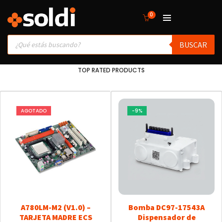
0
Products
BUSCAR
search
TOP RATED PRODUCTS
AGOTADO
-9%
A780LM-M2 (V1.0) –
Bomba DC97-17543A
TARJETA MADRE ECS
Dispensador de