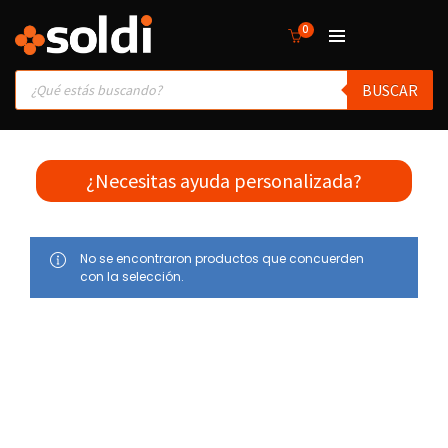
0
Products
BUSCAR
search
¿Necesitas ayuda personalizada?
No se encontraron productos que concuerden
con la selección.