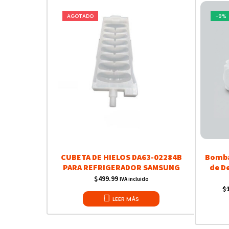
AGOTADO
-9%
CUBETA DE HIELOS DA63-02284B
Bomba
PARA REFRIGERADOR SAMSUNG
de D
$
499.99
IVA incluido
$
LEER MÁS