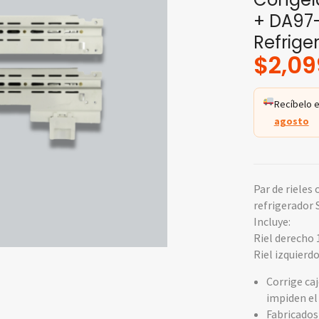
+ DA97-
Refrig
$
2,09
Recíbelo e
agosto
Par de rieles
refrigerador
Incluye:
Riel derecho
Riel izquierd
Corrige ca
impiden el
Fabricados