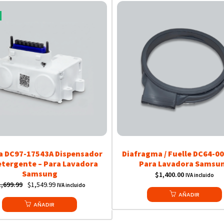
 DC97-17543A Dispensador
Diafragma / Fuelle DC64-00
etergente – Para Lavadora
Para Lavadora Samsu
Samsung
$
1,400.00
IVA incluido
Original
Current
1,699.99
$
1,549.99
IVA incluido
AÑADIR
price
price
AÑADIR
was:
is:
$1,699.99.
$1,549.99.