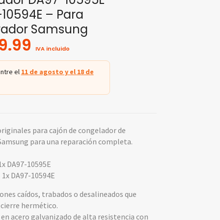
5 basado
en
10594E – Para
puntuación
de cliente
erador Samsung
9.99
IVA incluido
ntre el
11 de agosto y el 18 de
 originales para cajón de congelador de
 Samsung para una reparación completa.
 1x DA97-10595E
o 1x DA97-10594E
jones caídos, trabados o desalineados que
 cierre hermético.
 en acero galvanizado de alta resistencia con