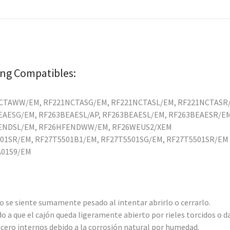
ng Compatibles:
NCTAWW/EM, RF221NCTASG/EM, RF221NCTASL/EM, RF221NCTASR
EAESG/EM, RF263BEAESL/AP, RF263BEAESL/EM, RF263BEAESR/E
FENDSL/EM, RF26HFENDWW/EM, RF26WEUS2/XEM
201SR/EM, RF27T5501B1/EM, RF27T5501SG/EM, RF27T5501SR/EM
A01S9/EM
a o se siente sumamente pesado al intentar abrirlo o cerrarlo.
o a que el cajón queda ligeramente abierto por rieles torcidos o d
cero internos debido a la corrosión natural por humedad.