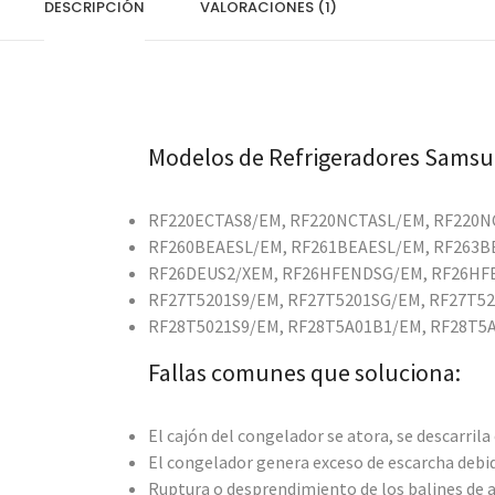
DESCRIPCIÓN
VALORACIONES (1)
Modelos de Refrigeradores Samsu
RF220ECTAS8/EM, RF220NCTASL/EM, RF220
RF260BEAESL/EM, RF261BEAESL/EM, RF263B
RF26DEUS2/XEM, RF26HFENDSG/EM, RF26H
RF27T5201S9/EM, RF27T5201SG/EM, RF27T5
RF28T5021S9/EM, RF28T5A01B1/EM, RF28T5
Fallas comunes que soluciona:
El cajón del congelador se atora, se descarril
El congelador genera exceso de escarcha debid
Ruptura o desprendimiento de los balines de a