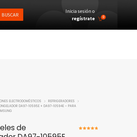
Inicia sesión o
BUSCAR
0
regístrate
IONES ELECTRODOMÉSTICOS
REFRIGERADORES
 CONGELADOR DA97-10595E + DA97-10594E – PARA
AMSUNG
ieles de
1
Valorado
ador DA97-10595E
5.00
sobre