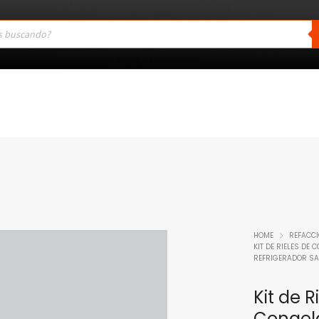
HOME
REFACC
KIT DE RIELES DE
REFRIGERADOR S
Kit de R
Congel