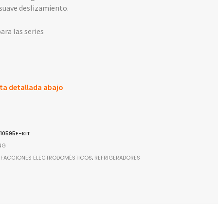
 suave deslizamiento.
ra las series
ta detallada abajo
10595E-KIT
NG
EFACCIONES ELECTRODOMÉSTICOS
,
REFRIGERADORES