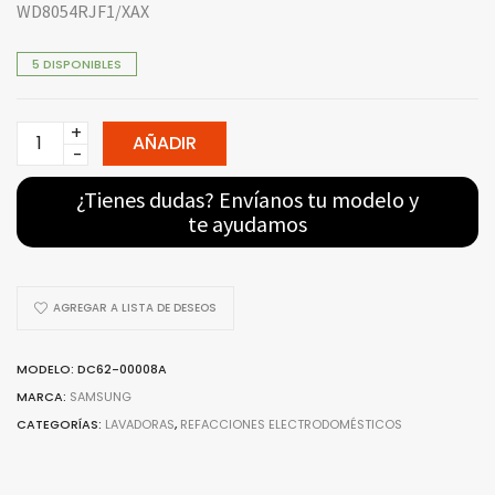
WD8054RJF1/XAX
5 DISPONIBLES
Sello
AÑADIR
De
Tina
¿Tienes dudas? Envíanos tu modelo y
DC62-
te ayudamos
00008A
-
Para
AGREGAR A LISTA DE DESEOS
Lavadora
Samsung
MODELO: DC62-00008A
quantity
MARCA:
SAMSUNG
CATEGORÍAS:
LAVADORAS
,
REFACCIONES ELECTRODOMÉSTICOS