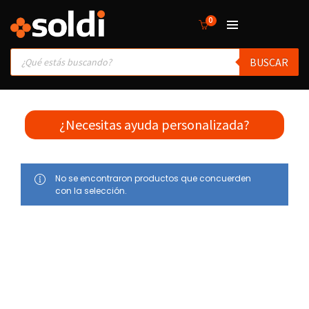
0
Products
BUSCAR
search
¿Necesitas ayuda personalizada?
No se encontraron productos que concuerden
con la selección.