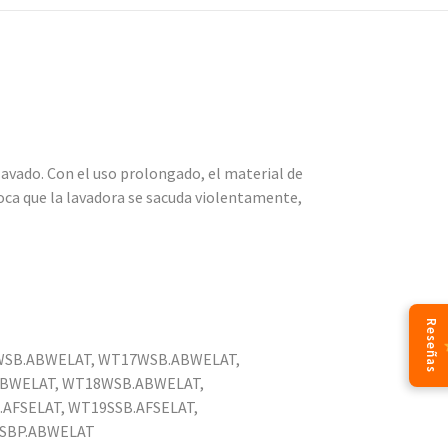
avado. Con el uso prolongado, el material de
voca que la lavadora se sacuda violentamente,
Reseñas
7WSB.ABWELAT, WT17WSB.ABWELAT,
ABWELAT, WT18WSB.ABWELAT,
AFSELAT, WT19SSB.AFSELAT,
WSBP.ABWELAT