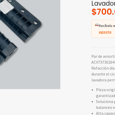
Lavado
$
700
Recíbelo e
agosto
Par de amort
ACV73730204 
Refacción dis
durante el ci
lavadora perm
Pieza origi
garantizad
Soluciona g
balanceo e
Alta capac