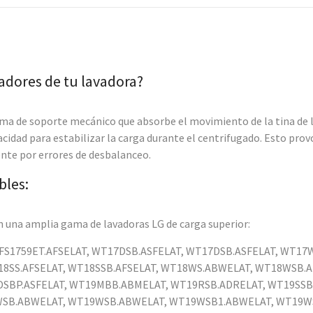
adores de tu lavadora?
ema de soporte mecánico que absorbe el movimiento de la tina de l
acidad para estabilizar la carga durante el centrifugado. Esto pro
nte por errores de desbalanceo.
bles:
 una amplia gama de lavadoras LG de carga superior:
WFS1759ET.AFSELAT, WT17DSB.ASFELAT, WT17DSB.ASFELAT, WT1
18SS.AFSELAT, WT18SSB.AFSELAT, WT18WS.ABWELAT, WT18WSB.
DSBP.ASFELAT, WT19MBB.ABMELAT, WT19RSB.ADRELAT, WT19SSB.
9WSB.ABWELAT, WT19WSB.ABWELAT, WT19WSB1.ABWELAT, WT19