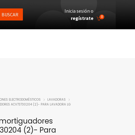
Inicia sesión o
BUSCAR
0
regístrate
IONES ELECTRODOMÉSTICOS
LAVADORAS
ADORES ACV73730204 (2)- PARA LAVADORA LG
Amortiguadores
30204 (2)- Para