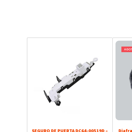
AGO
SEGURO DE PUERTA DC64-00519D –
Diafr