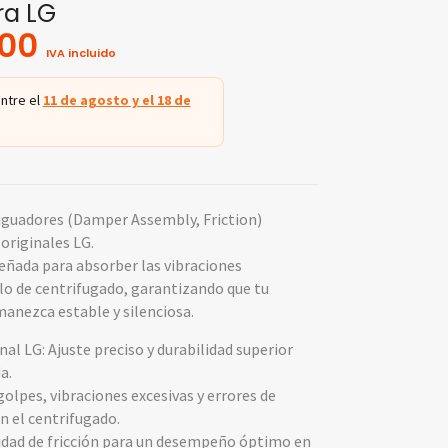
ra LG
.00
IVA incluido
ntre el
11 de agosto y el 18 de
iguadores (Damper Assembly, Friction)
originales LG.
eñada para absorber las vibraciones
clo de centrifugado, garantizando que tu
anezca estable y silenciosa.
nal LG: Ajuste preciso y durabilidad superior
a.
olpes, vibraciones excesivas y errores de
n el centrifugado.
idad de fricción para un desempeño óptimo en