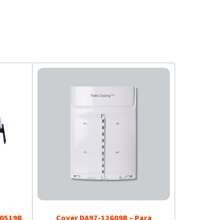
00519B
Cover DA97-12609B – Para