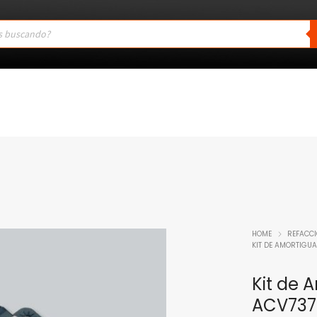
HOME
REFACC
KIT DE AMORTIGU
Kit de 
ACV737