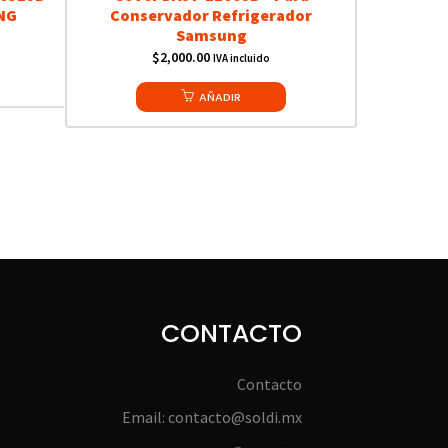
NG
Conservador Refrigerador
Samsung
$
2,000.00
IVA incluido
AÑADIR
CONTACTO
Contacto
Email: contacto@soldi.mx