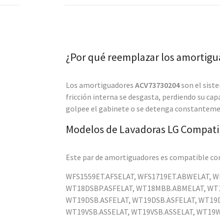
¿Por qué reemplazar los amortigu
Los amortiguadores
ACV73730204
son el sist
fricción interna se desgasta, perdiendo su cap
golpee el gabinete o se detenga constanteme
Modelos de Lavadoras LG Compati
Este par de amortiguadores es compatible con
WFS1559ET.AFSELAT, WFS1719ET.ABWELAT, 
WT18DSBP.ASFELAT, WT18MBB.ABMELAT, WT
WT19DSB.ASFELAT, WT19DSB.ASFELAT, WT19
WT19VSB.ASSELAT, WT19VSB.ASSELAT, WT1