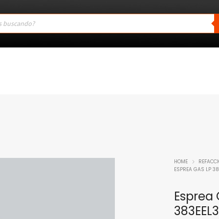
HOME
REFACC
ESPREA GAS LP 3
Esprea 
383EEL3