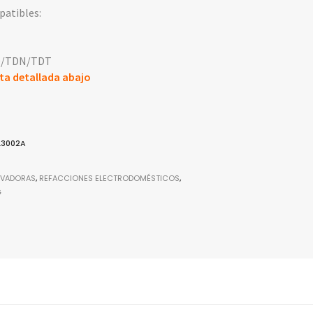
atibles:
D/TDN/TDT
ta detallada abajo
L3002A
AVADORAS
,
REFACCIONES ELECTRODOMÉSTICOS
,
G