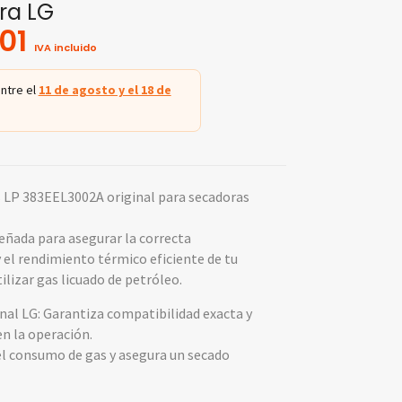
ra LG
01
IVA incluido
ntre el
11 de agosto y el 18 de
s LP 383EEL3002A original para secadoras
eñada para asegurar la correcta
el rendimiento térmico eficiente de tu
ilizar gas licuado de petróleo.
inal LG: Garantiza compatibilidad exacta y
en la operación.
l consumo de gas y asegura un secado