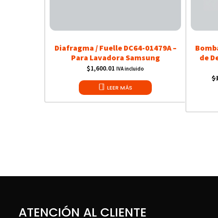
Diafragma / Fuelle DC64-01479A –
Bomba
Para Lavadora Samsung
de D
$
1,600.01
IVA incluido
$
LEER MÁS
ATENCIÓN AL CLIENTE