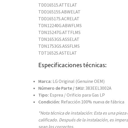
TDD16515.ATTELAT
TDD16515S.ABWELAT
TDD16517S.ACRELAT
TDN12240G.ABWFLMS
TDN15247G.ATTFLMS
TDN1653GS.ASSELAT
TDN1753GS.ASSFLMS
TDT1652S.ASTELAT
Especificaciones técnicas:
Marca:
LG Original (Genuine OEM)
Número de Parte / SKU:
383EEL3002A
Tipo:
Esprea / Orificio para Gas LP
Condición:
Refacción 100% nueva de fábrica
*Nota técnica de instalación: Esta es una pieza
calificado. Después de la instalación, es imper
sean los correctos.