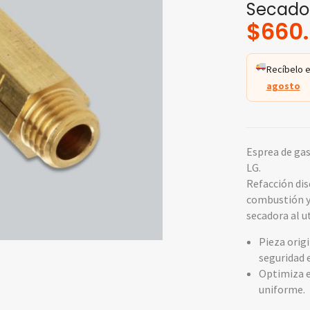
Secado
$
660.
Recíbelo e
agosto
Esprea de ga
LG.
Refacción dis
combustión y 
secadora al ut
Pieza orig
seguridad 
Optimiza e
uniforme.