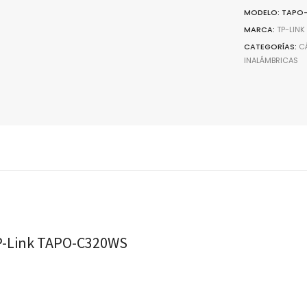
2K,
MODELO: TAPO
Audio
MARCA:
TP-LINK
Bidireccion
CATEGORÍAS:
C
INALÁMBRICAS
Visión
Color,
Exterior
IP66,
Compatibl
con
Alexa
quantity
TP-Link TAPO-C320WS