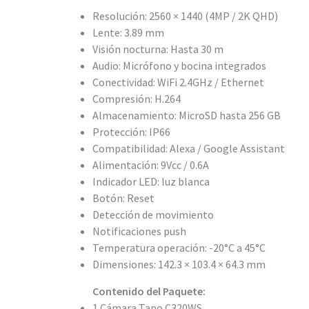
Resolución: 2560 × 1440 (4MP / 2K QHD)
Lente: 3.89 mm
Visión nocturna: Hasta 30 m
Audio: Micrófono y bocina integrados
Conectividad: WiFi 2.4GHz / Ethernet
Compresión: H.264
Almacenamiento: MicroSD hasta 256 GB
Protección: IP66
Compatibilidad: Alexa / Google Assistant
Alimentación: 9Vcc / 0.6A
Indicador LED: luz blanca
Botón: Reset
Detección de movimiento
Notificaciones push
Temperatura operación: -20°C a 45°C
Dimensiones: 142.3 × 103.4 × 64.3 mm
Contenido del Paquete:
1 Cámara Tapo C320WS