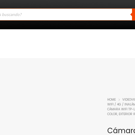
HOME
VIDEOVI
WIFI / 4G / INAL
CÁMARA WIFI TP-L
COLOR, EXTERIOR 
Cámara 