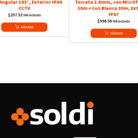
Angular 103°, Exterior IP66
Torreta 2.8mm, con Micróf
CCTV
30m + Luz Blanca 20m, Ext
IP67
$
257.52
IVA incluido
$
598.56
IVA incluido
AÑADIR
AÑADIR