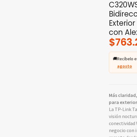
C320WS 
Bidirecc
Exterio
con Ale
$
763.
🚚
Recíbelo e
agosto
Más claridad,
para exterio
La TP-Link T
visión nocturn
conectividad 
negocio con 