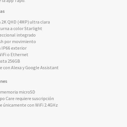
 la app Tapo.
cas
 2K QHD (4MP) ultra clara
turna a color Starlight
reccional integrado
ush por movimiento
 IP66 exterior
iFi o Ethernet
asta 256GB
 con Alexa y Google Assistant
ones
e memoria microSD
po Care requiere suscripción
e únicamente con WiFi 2.4GHz