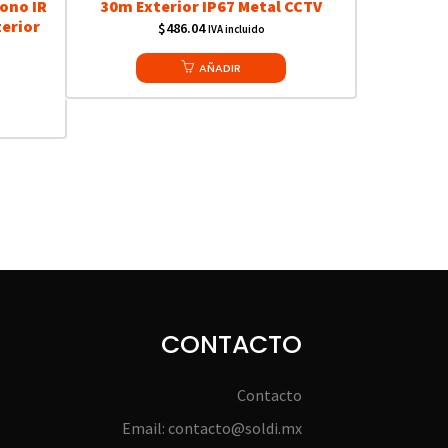
ono IR
30m Exterior IP67 Metal CCTV
erior
$
486.04
IVA incluido
AÑADIR
CONTACTO
Contacto
Email: contacto@soldi.mx