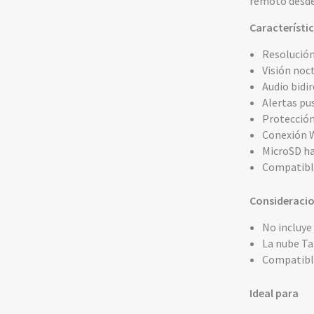
remoto desde
Característi
Resolución
Visión noc
Audio bidi
Alertas p
Protección
Conexión W
MicroSD h
Compatible
Consideraci
No incluy
La nube Ta
Compatibl
Ideal para