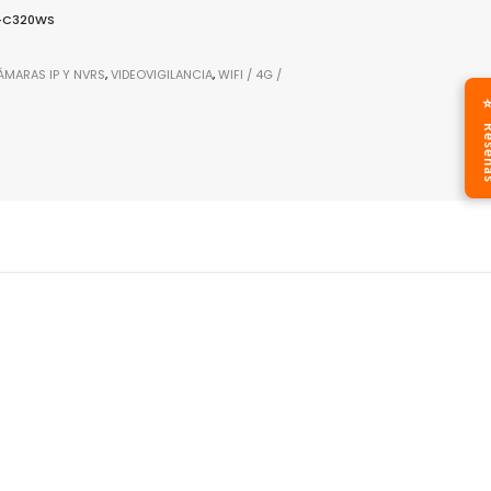
-C320WS
al,
ÁMARAS IP Y NVRS
,
VIDEOVIGILANCIA
,
WIFI / 4G /
⭐ Res
e