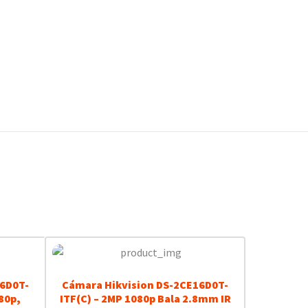
76D0T-
Cámara Hikvision DS-2CE16D0T-
80p,
ITF(C) – 2MP 1080p Bala 2.8mm IR