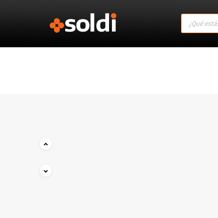
Products
search