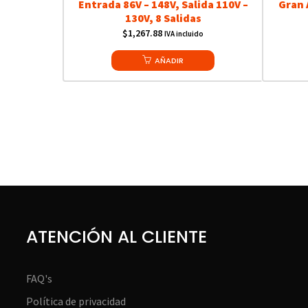
Entrada 86V – 148V, Salida 110V –
Gran 
130V, 8 Salidas
$
1,267.88
IVA incluido
AÑADIR
ATENCIÓN AL CLIENTE
FAQ's
Política de privacidad