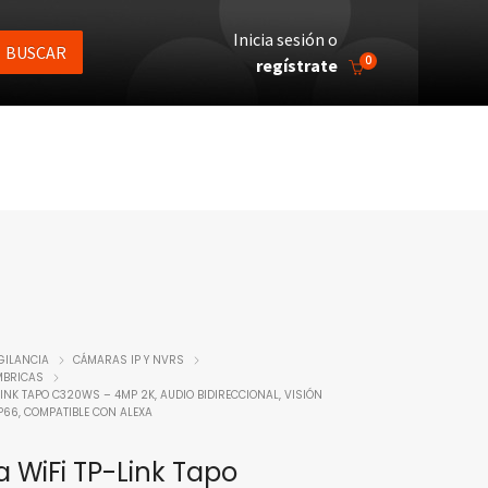
Inicia sesión o
BUSCAR
0
regístrate
GILANCIA
CÁMARAS IP Y NVRS
ÁMBRICAS
INK TAPO C320WS – 4MP 2K, AUDIO BIDIRECCIONAL, VISIÓN
IP66, COMPATIBLE CON ALEXA
WiFi TP-Link Tapo