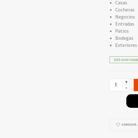
Casas
Cocheras
Negocios
Entradas
Patios
Bodegas
Exteriores
500 DISPONIB
Cámara
WiFi
TP-
Link
Tapo
C320WS
AGREGAR A
-
4MP