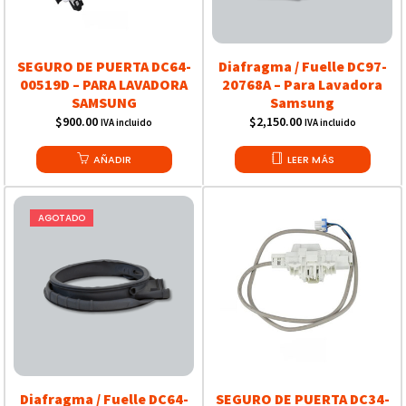
SEGURO DE PUERTA DC64-
Diafragma / Fuelle DC97-
00519D – PARA LAVADORA
20768A – Para Lavadora
SAMSUNG
Samsung
$
900.00
$
2,150.00
IVA incluido
IVA incluido
AÑADIR
LEER MÁS
AGOTADO
Diafragma / Fuelle DC64-
SEGURO DE PUERTA DC34-