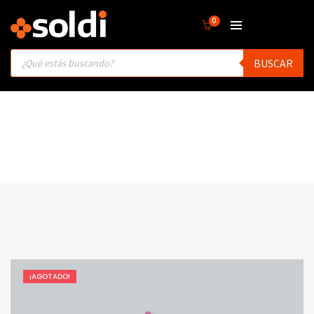
0
Products
BUSCAR
search
¡AGOTADO!