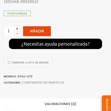
1005HAB-RRED001X
3 DISPONIBLES
OTAC-
AÑADIR
E72
-
¿Necesitas ayuda personalizada?
OVALTECH
CARGADOR
NETBOOK
AGREGAR A LISTA DE DESEOS
quantity
MODELO: OTAC-E72
CATEGORÍA:
COMPONENTES INFORMÁTICOS
Reseñas
VALORACIONES (0)