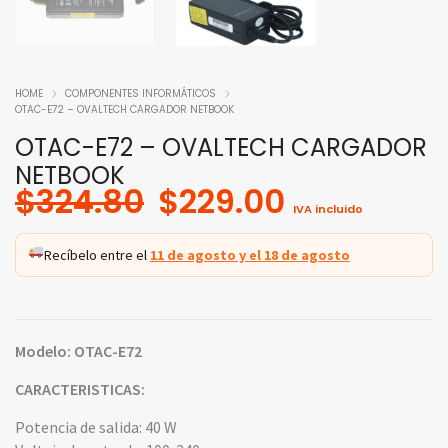
HOME
COMPONENTES INFORMÁTICOS
OTAC-E72 – OVALTECH CARGADOR NETBOOK
OTAC-E72 – OVALTECH CARGADOR
NETBOOK
Original
Current
$
324.80
$
229.00
IVA incluido
price
price
was:
is:
Recíbelo entre el
11 de agosto y el 18 de agosto
$324.80.
$229.00.
Modelo: OTAC-E72
CARACTERISTICAS:
Potencia de salida: 40 W