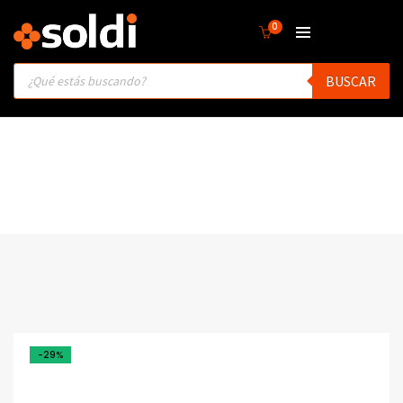
0
Products
BUSCAR
search
-29%