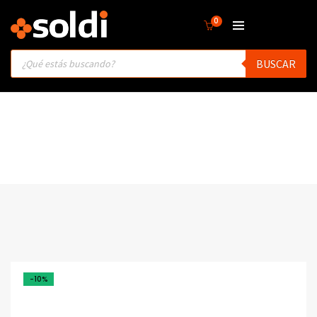
0
Products
BUSCAR
search
-10%