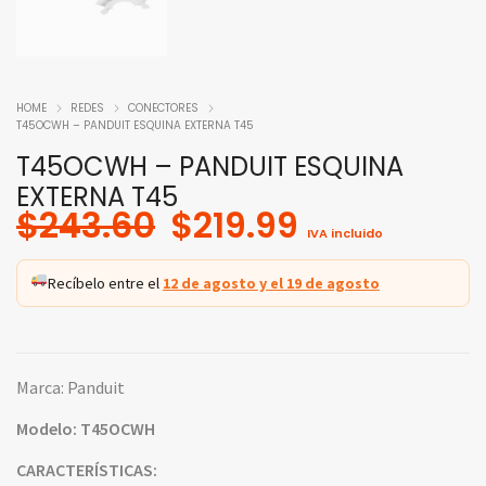
HOME
REDES
CONECTORES
T45OCWH – PANDUIT ESQUINA EXTERNA T45
T45OCWH – PANDUIT ESQUINA
EXTERNA T45
Original
Current
$
243.60
$
219.99
IVA incluido
price
price
was:
is:
Recíbelo entre el
12 de agosto y el 19 de agosto
$243.60.
$219.99.
Marca: Panduit
Modelo: T45OCWH
CARACTERÍSTICAS: