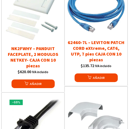
62460-7L – LEVITON PATCH
CORD eXtreme, CAT6,
NK2FWHY – PANDUIT
UTP, 7 pies CAJA CON 10
FACEPLATE, 2 MODULOS
piezas
NETKEY- CAJA CON 10
piezas
$
135.72
IVA incluido
$
620.00
IVA incluido
AÑADIR
AÑADIR
-68%