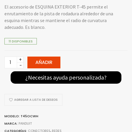
El accesorio de ESQUINA EXTERIOR T-45 permite el
enrutamiento de la pista de rodadura alrededor de una
esquina mientras se mantiene el radio de curvatura
adecuado. Es blanco.
11 DISPONIBLES
T45OCWH
AÑADIR
–
PANDUIT
¿Necesitas ayuda personalizada?
ESQUINA
EXTERNA
T45
AGREGAR A LISTA DE DESEOS
quantity
MODELO: T45OCWH
MARCA:
PANDUIT
CATEGORÍAS:
CONECTORES
,
REDES