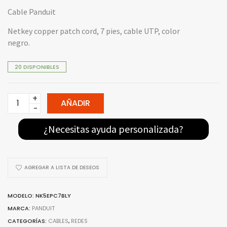
Cable Panduit
Netkey copper patch cord, 7 pies, cable UTP, color
negro.
20 DISPONIBLES
NK5EPC7BLY
AÑADIR
-
PANDUIT
¿Necesitas ayuda personalizada?
PATCH
CORD
NETKEY
AGREGAR A LISTA DE DESEOS
CAT
5
MODELO: NK5EPC7BLY
COLOR
MARCA:
PANDUIT
NEGRO
CATEGORÍAS:
CABLES
,
REDES
7