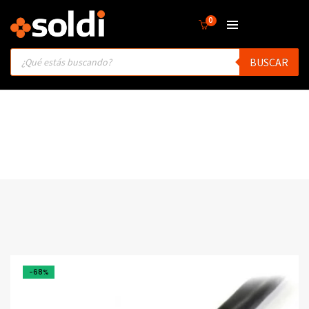
0
Products
BUSCAR
search
-68%