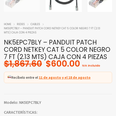
HOME
REDES
CABLES
NK5EPC7BLY – PANDUIT PATCH CORD NETKEY CAT 5 COLOR NEGRO 7 FT (2.13
MTS) CAJA CON 4 PIEZAS
NK5EPC7BLY – PANDUIT PATCH
CORD NETKEY CAT 5 COLOR NEGRO
7 FT (2.13 MTS) CAJA CON 4 PIEZAS
Original
Current
$
1,867.60
$
600.00
IVA incluido
price
price
was:
is:
Recíbelo entre el
11 de agosto y el 18 de agosto
$1,867.60.
$600.00
Modelo: NK5EPC7BLY
CARACTERÍSTICAS: