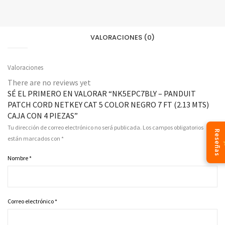
FT
(2.13
MTS)
VALORACIONES (0)
CAJA
CON
Valoraciones
4
There are no reviews yet
PIEZAS
SÉ EL PRIMERO EN VALORAR “NK5EPC7BLY – PANDUIT
quantity
PATCH CORD NETKEY CAT 5 COLOR NEGRO 7 FT (2.13 MTS)
CAJA CON 4 PIEZAS”
Tu dirección de correo electrónico no será publicada.
Los campos obligatorios
Reseñas
están marcados con
*
Nombre
*
Correo electrónico
*