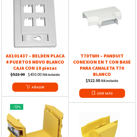
AX101437 – BELDEN PLACA
T70TWH – PANDUIT
4 PUERTOS MDVO BLANCO
CONEXION EN T CON BASE
CAJA CON 10 piezas
PARA CANALETA T70
BLANCO
Original
Current
$
522.00
$
450.00
IVA incluido
$
522.00
price
price
IVA incluido
was:
AÑADIR
is:
LEER MÁS
$522.00.
$450.00.
-12%