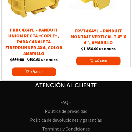
FRBC4X4YL – PANDUIT
FRVT4X4YL – PANDUIT
UNION RECTA «COPLE»,
MONTAJE VERTICAL T 4″ X
PARA CANALETA
4″, AMARILLO
FIBERRUNNER 4X4, COLOR
$
1,856.00
IVA incluido
AMARILLO
Original
Current
$
556.80
$
490.68
IVA incluido
AÑADIR
price
price
was:
AÑADIR
is:
$556.80.
$490.68.
ATENCIÓN AL CLIENTE
FAQ's
Política de privacidad
Política de devoluciones y garantías
Términos y Condiciones