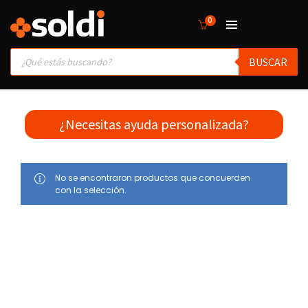
0
Products
BUSCAR
search
¿Necesitas ayuda personalizada?
No se encontraron productos que concuerden
con la selección.