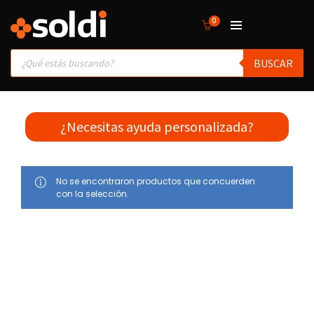
0
Products
BUSCAR
search
¿Necesitas ayuda personalizada?
No se encontraron productos que concuerden
con la selección.