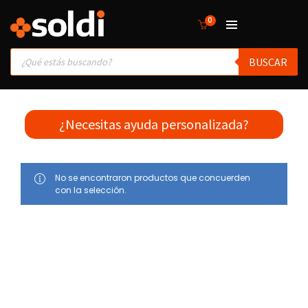
0
Products
BUSCAR
search
¿Necesitas ayuda personalizada?
No se encontraron productos que concuerden
con la selección.